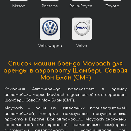
Nissan
Porsche
Rolls-Royce
Toyota
Volkswagen
Volvo
Список машин бренда Maybach для
аренды в аэропорту Шамбери Савойя
Мон Блан (CMF)
Компания Авто-Аренда предлагает в аренду
автомобили марки Maybach с доставкой их в аэропорт
Шамбери Савойя Мон Блан (CMF).
Maybach – один из известных производителей
автомобилей, которые пользуются популярностью
проката в Европе. Все автомобили Maybach снабжены
современной электроникой, элементами комфорта,
системами безопасности и устойчивости при