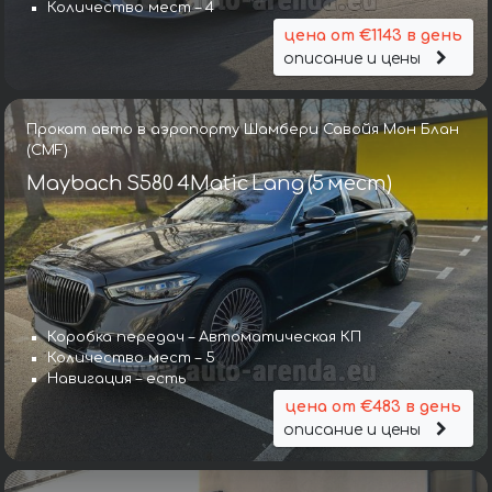
Количество мест – 4
цена от €1143 в день
описание и цены
Прокат авто в аэропорту Шамбери Савойя Мон Блан
(CMF)
Maybach S580 4Matic Lang (5 мест)
Коробка передач – Автоматическая КП
Количество мест – 5
Навигация – есть
цена от €483 в день
описание и цены