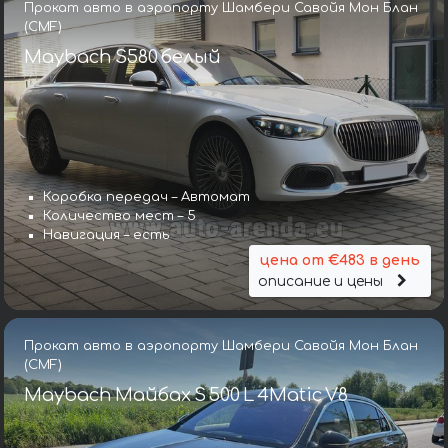
Прокат авто в аэропорту Шамбери Савойя Мон Блан
(CMF)
Maybach S580 белый
Коробка передач – Автомат
Количество мест – 5
Навигация – есть
цена от €483 в день
описание и цены
Прокат авто в аэропорту Шамбери Савойя Мон Блан
(CMF)
Maybach Майбах S 500 L 4Matic V8