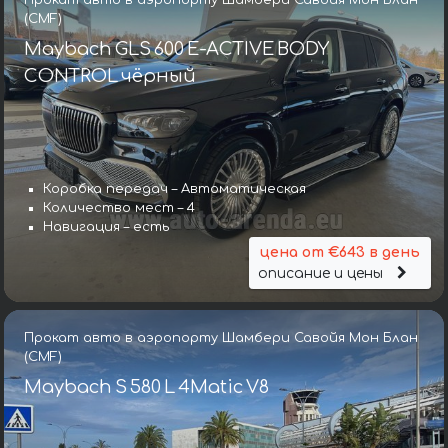
Прокат авто в аэропорту Шамбери Савойя Мон Блан
(CMF)
Maybach GLS 600 E-ACTIVE BODY
CONTROL чёрный
Коробка передач – Автоматическая
Количество мест – 4
Навигация – есть
цена от €643 в день
описание и цены
Прокат авто в аэропорту Шамбери Савойя Мон Блан
(CMF)
Maybach S 580 L 4Matic V8