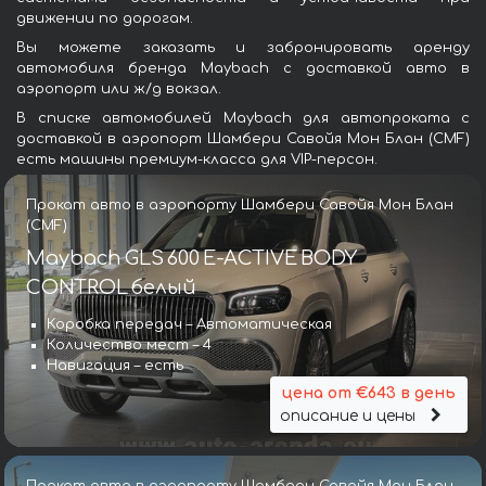
движении по дорогам.
Вы можете заказать и забронировать аренду
автомобиля бренда Maybach с доставкой авто в
аэропорт или ж/д вокзал.
В списке автомобилей Maybach для автопроката с
доставкой в аэропорт Шамбери Савойя Мон Блан (CMF)
есть машины премиум-класса для VIP-персон.
Прокат авто в аэропорту Шамбери Савойя Мон Блан
(CMF)
Maybach GLS 600 E-ACTIVE BODY
CONTROL белый
Коробка передач – Автоматическая
Количество мест – 4
Навигация – есть
цена от €643 в день
описание и цены