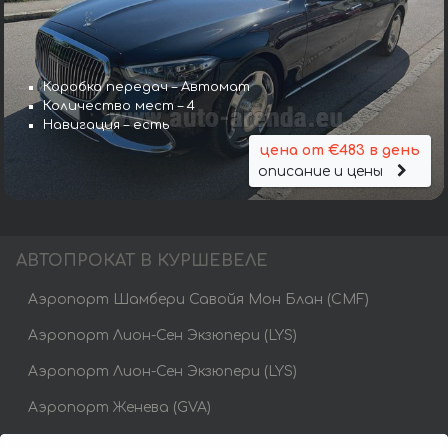
Коробка передач – Автомат
Количество мест – 4
Навигация – есть
цена от €483 в день
описание и цены
АВТОПРОКАТ В КУРШЕВЕЛЕ
Аэропорт Шамбери Савойя Мон Блан (CMF)
Аэропорт Лион-Сен Экзюпери (LYS)
Аэропорт Лион-Сен Экзюпери (LYS)
Аэропорт Женева (GVA)
Аэропорт Гренобля (GNB)