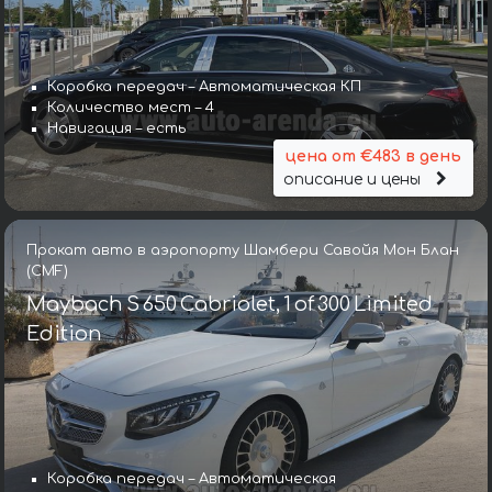
Коробка передач – Автоматическая КП
Количество мест – 4
Навигация – есть
цена от €483 в день
описание и цены
Прокат авто в аэропорту Шамбери Савойя Мон Блан
(CMF)
Maybach S 650 Cabriolet, 1 of 300 Limited
Edition
Коробка передач – Автоматическая