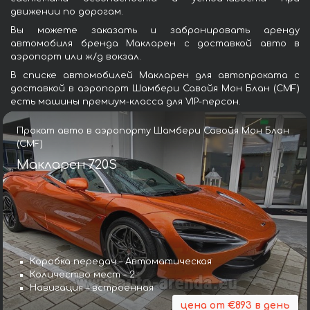
движении по дорогам.
Вы можете заказать и забронировать аренду
автомобиля бренда Макларен с доставкой авто в
аэропорт или ж/д вокзал.
В списке автомобилей Макларен для автопроката с
доставкой в аэропорт Шамбери Савойя Мон Блан (CMF)
есть машины премиум-класса для VIP-персон.
Прокат авто в аэропорту Шамбери Савойя Мон Блан
(CMF)
Макларен 720S
Коробка передач – Автоматическая
Количество мест – 2
Навигация – встроенная
цена от €893 в день