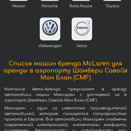
Nissan
Porsche
Rolls-Royce
Toyota
Volkswagen
Volvo
Список машин бренда McLaren для
аренды в аэропорту Шамбери Савойя
Мон Блан (CMF)
Компания Авто-Аренда предлагает в аренду
автомобили марки Макларен с доставкой их в
аэропорт Шамбери Савойя Мон Блан (CMF).
Макларен – один из известных производителей
автомобилей, которые пользуются популярностью
проката в Европе. Все автомобили Макларен снабжены
современной электроникой, элементами комфорта,
системами безопасности и устойчивости при