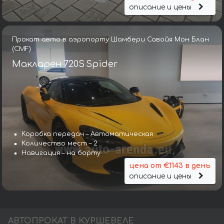
описание и цены
Прокат авто в аэропорту Шамбери Савойя Мон Блан
(CMF)
Макларен 720S Spider
Коробка передач – Автоматическая
Количество мест – 2
Навигация – на борту
цена от €1143 в день
описание и цены
АВТОПРОКАТ В КУРШЕВЕЛЕ