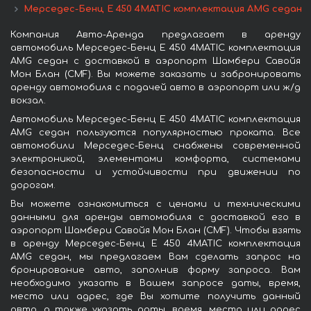
Мерседес-Бенц E 450 4MATIC комплектация AMG седан
Компания Авто-Аренда предлагает в аренду
автомобиль Мерседес-Бенц E 450 4MATIC комплектация
AMG седан с доставкой в аэропорт Шамбери Савойя
Мон Блан (CMF). Вы можете заказать и забронировать
аренду автомобиля с подачей авто в аэропорт или ж/д
вокзал.
Автомобиль Мерседес-Бенц E 450 4MATIC комплектация
AMG седан пользуются популярностью проката. Все
автомобили Мерседес-Бенц снабжены современной
электроникой, элементами комфорта, системами
безопасности и устойчивости при движении по
дорогам.
Вы можете ознакомиться с ценами и техническими
данными для аренды автомобиля с доставкой его в
аэропорт Шамбери Савойя Мон Блан (CMF). Чтобы взять
в аренду Мерседес-Бенц E 450 4MATIC комплектация
AMG седан, мы предлагаем Вам сделать запрос на
бронирование авто, заполнив форму запроса. Вам
необходимо указать в Вашем запросе даты, время,
место или адрес, где Вы хотите получить данный
авто, а также указать даты, время, место или адрес