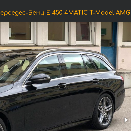
рседес-Бенц E 450 4MATIC T-Model AMG