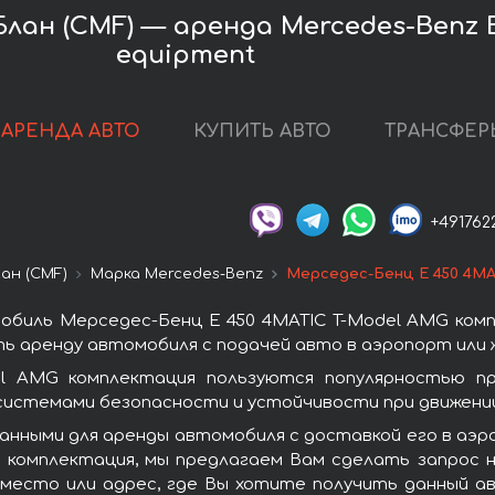
ан (CMF) — аренда Mercedes-Benz E
equipment
АРЕНДА АВТО
КУПИТЬ АВТО
ТРАНСФЕР
+491762
ан (CMF)
Марка Mercedes-Benz
Мерседес-Бенц E 450 4MA
обиль Мерседес-Бенц E 450 4MATIC T-Model AMG ком
ь аренду автомобиля с подачей авто в аэропорт или ж
l AMG комплектация пользуются популярностью п
системами безопасности и устойчивости при движении
анными для аренды автомобиля с доставкой его в аэ
 комплектация, мы предлагаем Вам сделать запрос н
 место или адрес, где Вы хотите получить данный ав