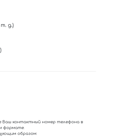
. д.)
)
е Ваш контактный номер телефона в
м формате.
дующим образом: