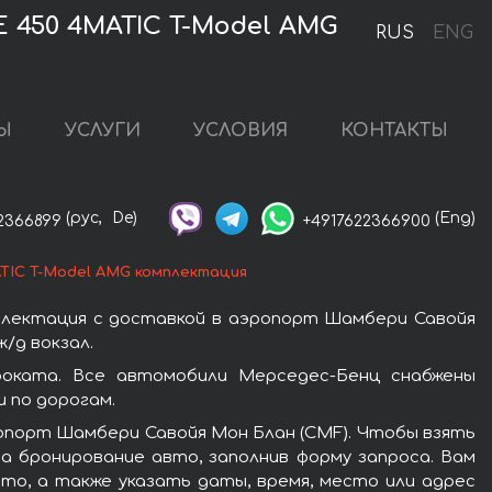
 450 4MATIC T-Model AMG
RUS
ENG
Ы
УСЛУГИ
УСЛОВИЯ
КОНТАКТЫ
(рус,
De)
(Eng)
2366899
+4917622366900
TIC T-Model AMG комплектация
плектация с доставкой в аэропорт Шамбери Савойя
/д вокзал.
роката. Все автомобили Мерседес-Бенц снабжены
 по дорогам.
ропорт Шамбери Савойя Мон Блан (CMF). Чтобы взять
а бронирование авто, заполнив форму запроса. Вам
то, а также указать даты, время, место или адрес