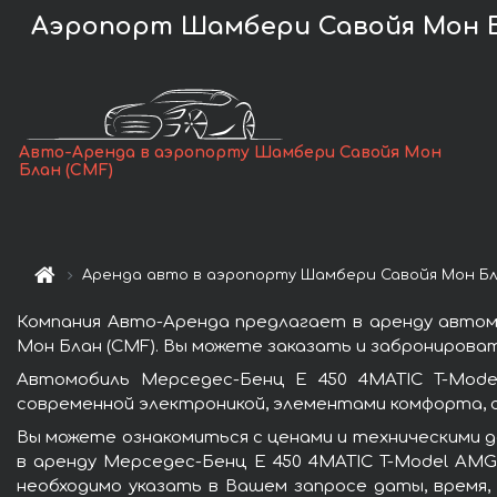
Аэропорт Шамбери Савойя Мон Бл
Авто-Аренда в аэропорту Шамбери Савойя Мон
Блан (CMF)
Аренда авто в аэропорту Шамбери Савойя Мон Бл
Компания Авто-Аренда предлагает в аренду автом
Мон Блан (CMF). Вы можете заказать и забронироват
Автомобиль Мерседес-Бенц E 450 4MATIC T-Mode
современной электроникой, элементами комфорта, 
Вы можете ознакомиться с ценами и техническими д
в аренду Мерседес-Бенц E 450 4MATIC T-Model AMG
необходимо указать в Вашем запросе даты, время,