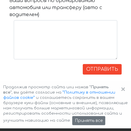
Ваши вопросы по бронированию
автомобиля или трансферу (авто с
водителем)
ОТПРАВИТЬ
×
Продолжив просмотр сайта или нажав
"Принять
все"
, вы даёте согласие на
”Политику в отношении
файлов cookie”
и соглашаетесь сохранить в вашем
браузере куки-файлы (основные и внешние), позволяющие
нам получать больше маркетинговой информации,
регистрировать особенности использования сайта и
Авторские права © 2026 Авто-Аренда
Cookie Policy
Принять все
улучшать навигацию на сайте.