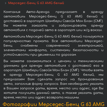
Мерседес-Бенц G 63 AMG белый
Компания Авто-Аренда предлагает в аренду
автомобиль Мерседес-Бенц G 63 AMG белый с
доставкой в аэропорт Шамбери Савойя Мон Блан (CMF).
Вы можете заказать и забронировать аренду
автомобиля с подачей авто в аэропорт или ж/д вокзал.
Автомобиль Мерседес-Бенц G 63 AMG белый пользуются
популярностью проката. Все автомобили Мерседес-
Бенц снабжены современной электроникой,
элементами комфорта, системами безопасности и
устойчивости при движении по дорогам.
Вы можете ознакомиться с ценами и техническими
данными для аренды автомобиля с доставкой его в
аэропорт Шамбери Савойя Мон Блан (CMF). Чтобы взять
в аренду Мерседес-Бенц G 63 AMG белый, мы
предлагаем Вам сделать запрос на бронирование
авто, заполнив форму запроса. Вам необходимо указать
в Вашем запросе даты, время, место или адрес, где Вы
хотите получить данный авто, а также указать даты,
время, место или адрес возврата машины.
Фотографии Мерседес-Бенц G 63 AMG