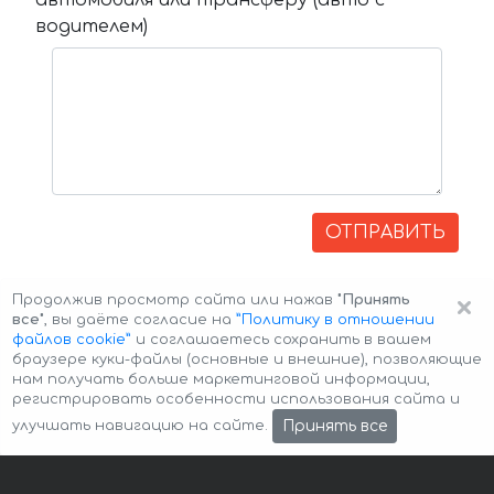
водителем)
ОТПРАВИТЬ
×
Продолжив просмотр сайта или нажав
"Принять
все"
, вы даёте согласие на
”Политику в отношении
файлов cookie”
и соглашаетесь сохранить в вашем
браузере куки-файлы (основные и внешние), позволяющие
нам получать больше маркетинговой информации,
регистрировать особенности использования сайта и
Авторские права © 2026 Авто-Аренда
Cookie Policy
Принять все
улучшать навигацию на сайте.
Политика конфиденциальности