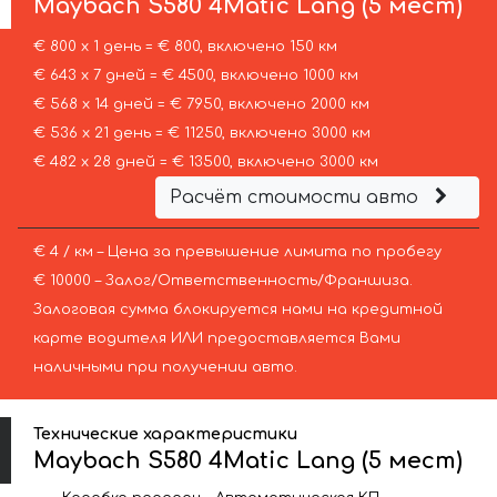
Maybach
S580 4Matic Lang (5 мест)
€ 800 х 1 день = € 800, включено 150 км
€ 643 х 7 дней = € 4500, включено 1000 км
€ 568 х 14 дней = € 7950, включено 2000 км
€ 536 х 21 день = € 11250, включено 3000 км
€ 482 х 28 дней = € 13500, включено 3000 км
Расчёт стоимости авто
€ 4 / км – Цена за превышение лимита по пробегу
€ 10000 – Залог/Ответственность/Франшиза.
Залоговая сумма блокируется нами на кредитной
карте водителя ИЛИ предоставляется Вами
наличными при получении авто.
Технические характеристики
Maybach S580 4Matic Lang (5 мест)