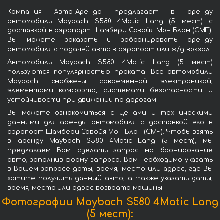
Компания Авто-Аренда предлагает в аренду
автомобиль Maybach S580 4Matic Lang (5 мест) с
доставкой в аэропорт Шамбери Савойя Мон Блан (CMF).
Вы можете заказать и забронировать аренду
автомобиля с подачей авто в аэропорт или ж/д вокзал.
Автомобиль Maybach S580 4Matic Lang (5 мест)
пользуются популярностью проката. Все автомобили
Maybach снабжены современной электроникой,
элементами комфорта, системами безопасности и
устойчивости при движении по дорогам.
Вы можете ознакомиться с ценами и техническими
данными для аренды автомобиля с доставкой его в
аэропорт Шамбери Савойя Мон Блан (CMF). Чтобы взять
в аренду Maybach S580 4Matic Lang (5 мест), мы
предлагаем Вам сделать запрос на бронирование
авто, заполнив форму запроса. Вам необходимо указать
в Вашем запросе даты, время, место или адрес, где Вы
хотите получить данный авто, а также указать даты,
время, место или адрес возврата машины.
Фотографии Maybach S580 4Matic Lang
(5 мест):