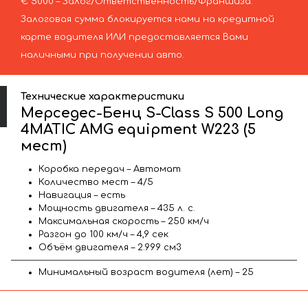
€ 5000 – Залог/Ответственность/Франшиза.
Залоговая сумма блокируется нами на кредитной
карте водителя ИЛИ предоставляется Вами
наличными при получении авто.
Технические характеристики
Мерседес-Бенц S-Class S 500 Long
4MATIC AMG equipment W223 (5
мест)
Коробка передач – Автомат
Количество мест – 4/5
Навигация – есть
Мощность двигателя – 435 л. с.
Максимальная скорость – 250 км/ч
Разгон до 100 км/ч – 4,9 сек
Объём двигателя – 2.999 см3
Минимальный возраст водителя (лет) – 25