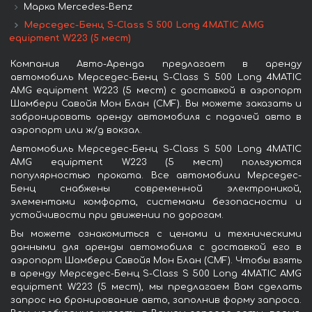
Марка Mercedes-Benz
Мерседес-Бенц S-Class S 500 Long 4MATIC AMG
equipment W223 (5 мест)
Компания Авто-Аренда предлагает в аренду
автомобиль Мерседес-Бенц S-Class S 500 Long 4MATIC
AMG equipment W223 (5 мест) с доставкой в аэропорт
Шамбери Савойя Мон Блан (CMF). Вы можете заказать и
забронировать аренду автомобиля с подачей авто в
аэропорт или ж/д вокзал.
Автомобиль Мерседес-Бенц S-Class S 500 Long 4MATIC
AMG equipment W223 (5 мест) пользуются
популярностью проката. Все автомобили Мерседес-
Бенц снабжены современной электроникой,
элементами комфорта, системами безопасности и
устойчивости при движении по дорогам.
Вы можете ознакомиться с ценами и техническими
данными для аренды автомобиля с доставкой его в
аэропорт Шамбери Савойя Мон Блан (CMF). Чтобы взять
в аренду Мерседес-Бенц S-Class S 500 Long 4MATIC AMG
equipment W223 (5 мест), мы предлагаем Вам сделать
запрос на бронирование авто, заполнив форму запроса.