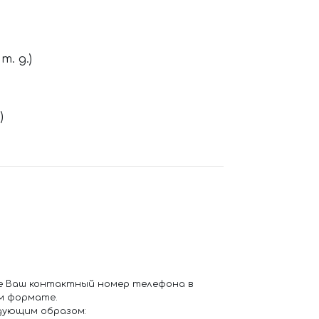
. д.)
)
е Ваш контактный номер телефона в
м формате.
дующим образом: