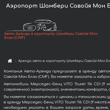
Аэропорт Шамбери Савойя Мон Блан
Авто-Аренда в аэропорту Шамбери Савойя Мон
Блан (CMF)
Аренда авто в аэропорту Шамбери Савойя Мон Бл
Компания Авто-Аренда предлагает в аренду автом
Савойя Мон Блан (CMF). Вы можете заказать и забро
Автомобиль Мерседес-Бенц VITO Tourer 116 CDI (
современной электроникой, элементами комфорта, 
Вы можете ознакомиться с ценами и техническими д
в аренду Мерседес-Бенц VITO Tourer 116 CDI (9 мест
необходимо указать в Вашем запросе даты, время,