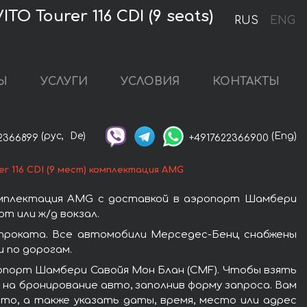
Tourer 116 CDI (9 seats)
RUS
ENG
Ы
УСЛУГИ
УСЛОВИЯ
КОНТАКТЫ
(рус,
De)
(Eng)
2366899
+4917622366900
r 116 CDI (9 мест) комплектация AMG
комплектация AMG с доставкой в аэропорт Шамбери
т или ж/д вокзал.
 проката. Все автомобили Мерседес-Бенц снабжены
 по дорогам.
ропорт Шамбери Савойя Мон Блан (CMF). Чтобы взять
с на бронирование авто, заполнив форму запроса. Вам
то, а также указать даты, время, место или адрес