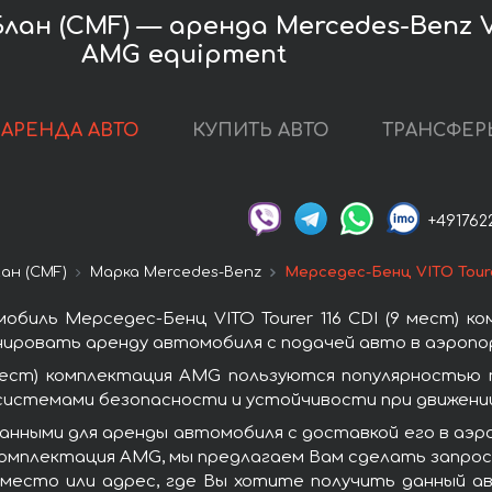
 (CMF) — аренда Mercedes-Benz VITO 
AMG equipment
АРЕНДА АВТО
КУПИТЬ АВТО
ТРАНСФЕР
+491762
ан (CMF)
Марка Mercedes-Benz
Мерседес-Бенц VITO Toure
обиль Мерседес-Бенц VITO Tourer 116 CDI (9 мест) 
нировать аренду автомобиля с подачей авто в аэропор
9 мест) комплектация AMG пользуются популярностью
системами безопасности и устойчивости при движении
анными для аренды автомобиля с доставкой его в аэ
) комплектация AMG, мы предлагаем Вам сделать запро
 место или адрес, где Вы хотите получить данный ав