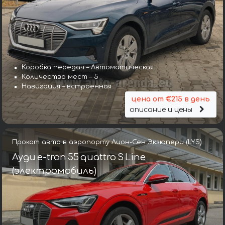
Коробка передач – Автоматическая
Количество мест – 5
Навигация – встроенная
цена от €215 в день
описание и цены
Прокат авто в аэропорту Лион-Сен Экзюпери (LYS)
Ауди e-tron 55 quattro S Line
(электромобиль)