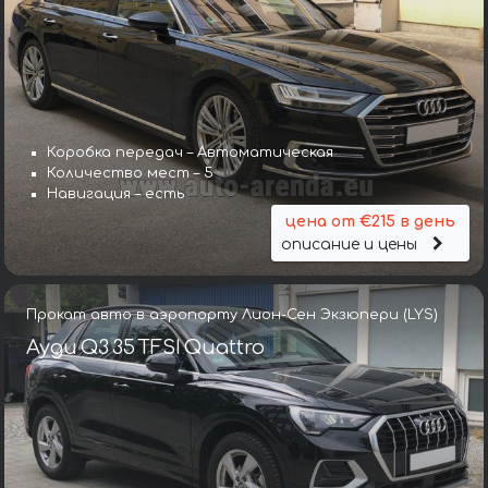
Коробка передач – Автоматическая
Количество мест – 5
Навигация – есть
цена от €215 в день
описание и цены
Прокат авто в аэропорту Лион-Сен Экзюпери (LYS)
Ауди Q3 35 TFSI Quattro