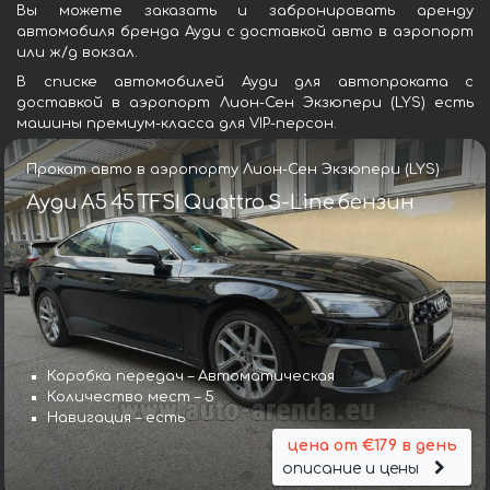
Вы можете заказать и забронировать аренду
автомобиля бренда Ауди с доставкой авто в аэропорт
или ж/д вокзал.
В списке автомобилей Ауди для автопроката с
доставкой в аэропорт Лион-Сен Экзюпери (LYS) есть
машины премиум-класса для VIP-персон.
Прокат авто в аэропорту Лион-Сен Экзюпери (LYS)
Ауди A5 45 TFSI Quattro S-Line бензин
Коробка передач – Автоматическая
Количество мест – 5
Навигация – есть
цена от €179 в день
описание и цены