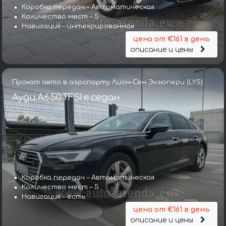
Коробка передач – Автоматическая
Количество мест – 5
Навигация – интегрированная
цена от €161 в день
описание и цены
Прокат авто в аэропорту Лион-Сен Экзюпери (LYS)
Ауди A6 50 TFSI e седан
Коробка передач – Автоматическая
Количество мест – 5
Навигация – есть
цена от €161 в день
описание и цены