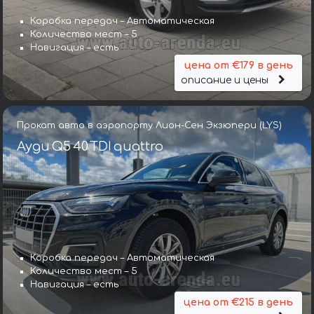
Коробка передач – Автоматическая
Количество мест – 5
Навигация – есть
цена от €179 в день
описание и цены
Прокат авто в аэропорту Лион-Сен Экзюпери (LYS)
Ауди Q5 40 TDI quattro
Коробка передач – Автоматическая
Количество мест – 5
Навигация – есть
цена от €215 в день