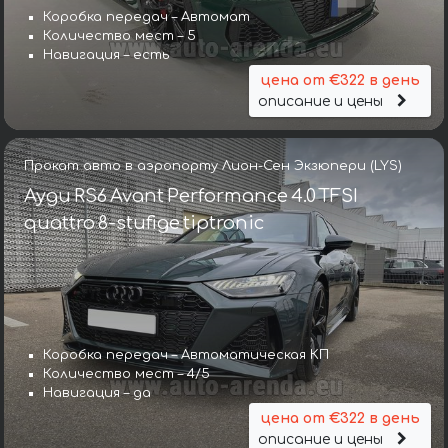
Коробка передач – Автомат
Количество мест – 5
Навигация – есть
цена от €322 в день
описание и цены
Прокат авто в аэропорту Лион-Сен Экзюпери (LYS)
Ауди RS6 Avant Performance 4.0 TFSI
quattro 8-stufige tiptronic
Коробка передач – Автоматическая КП
Количество мест – 4/5
Навигация – да
цена от €322 в день
описание и цены