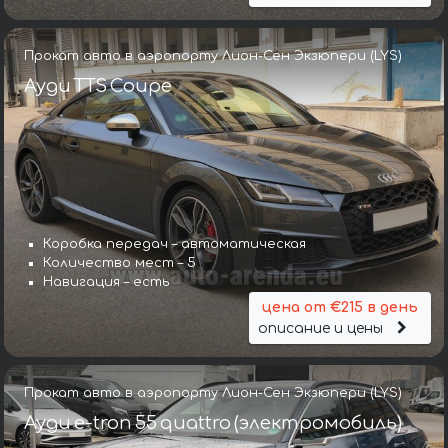
Прокат авто в аэропорту Лион-Сен Экзюпери (LYS)
Ауди TTS Coupe
Коробка передач – автоматическая
Количество мест – 5
Навигация – есть
цена от €215 в день
описание и цены
Прокат авто в аэропорту Лион-Сен Экзюпери (LYS)
Ауди e-tron 55 quattro (электромобиль)