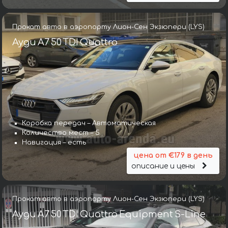
Прокат авто в аэропорту Лион-Сен Экзюпери (LYS)
Ауди A7 50 TDI Quattro
Коробка передач – Автоматическая
Количество мест – 5
Навигация – есть
цена от €179 в день
описание и цены
Прокат авто в аэропорту Лион-Сен Экзюпери (LYS)
Ауди A7 50 TDI Quattro Equipment S-Line