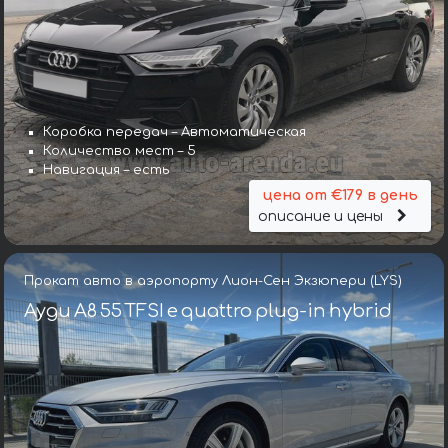
Коробка передач – Автоматическая
Количество мест – 5
Навигация – есть
цена от €179 в день
описание и цены
Прокат авто в аэропорту Лион-Сен Экзюпери (LYS)
Ауди A8 55 TFSI e quattro plug-in hybrid