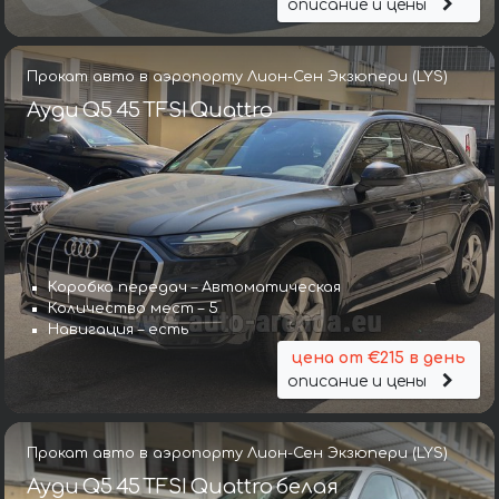
описание и цены
Прокат авто в аэропорту Лион-Сен Экзюпери (LYS)
Ауди Q5 45 TFSI Quattro
Коробка передач – Автоматическая
Количество мест – 5
Навигация – есть
цена от €215 в день
описание и цены
Прокат авто в аэропорту Лион-Сен Экзюпери (LYS)
Ауди Q5 45 TFSI Quattro белая