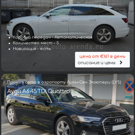
Коробка передач – Автоматическая
Количество мест – 5
Навигация – есть
цена от €161 в день
описание и цены
Прокат авто в аэропорту Лион-Сен Экзюпери (LYS)
Ауди A6 45 TDI Quattro