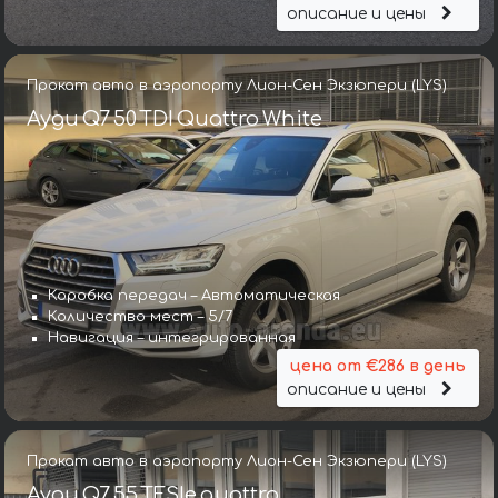
описание и цены
Прокат авто в аэропорту Лион-Сен Экзюпери (LYS)
Ауди Q7 50 TDI Quattro White
Коробка передач – Автоматическая
Количество мест – 5/7
Навигация – интегрированная
цена от €286 в день
описание и цены
Прокат авто в аэропорту Лион-Сен Экзюпери (LYS)
Ауди Q7 55 TFSIe quattro