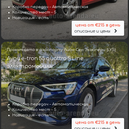
Коробка передач – Автоматическая
Количество мест – 5
Навигация – есть
цена от €215 в день
описание и цены
Прокат авто в аэропорту Лион-Сен Экзюпери (LYS)
Ауди e-tron 55 quattro S Line
электромобиль
Коробка передач – Автоматическая
Количество мест – 5
Навигация – есть
цена от €215 в день
описание и цены