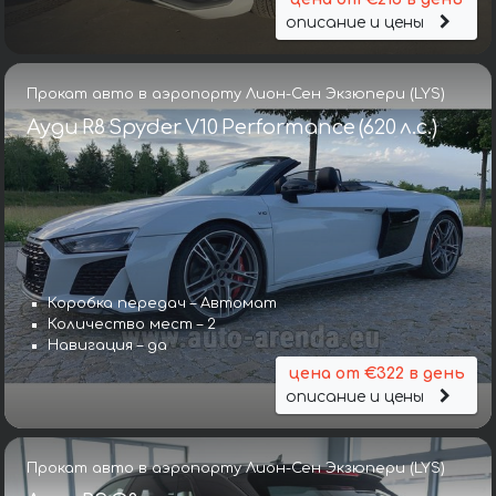
описание и цены
Прокат авто в аэропорту Лион-Сен Экзюпери (LYS)
Ауди R8 Spyder V10 Performance (620 л.с.)
Коробка передач – Автомат
Количество мест – 2
Навигация – да
цена от €322 в день
описание и цены
Прокат авто в аэропорту Лион-Сен Экзюпери (LYS)