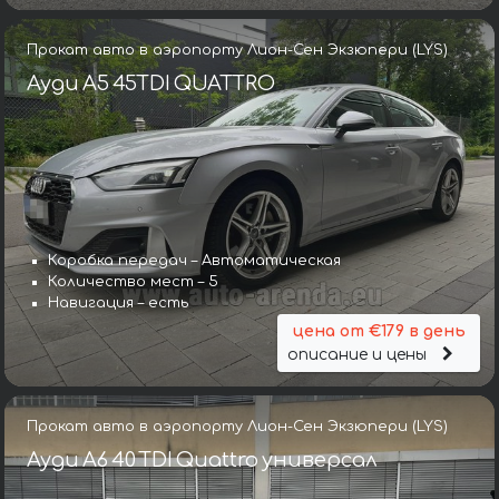
Прокат авто в аэропорту Лион-Сен Экзюпери (LYS)
Ауди A5 45TDI QUATTRO
Коробка передач – Автоматическая
Количество мест – 5
Навигация – есть
цена от €179 в день
описание и цены
Прокат авто в аэропорту Лион-Сен Экзюпери (LYS)
Ауди A6 40 TDI Quattro универсал