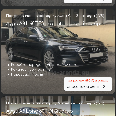
Прокат авто в аэропорту Лион-Сен Экзюпери (LYS)
Ауди A8 L 60 TFSI e quattro plug-in гибрид
Коробка передач – Автоматическая
Количество мест – 5
Навигация – есть
цена от €215 в день
описание и цены
Прокат авто в аэропорту Лион-Сен Экзюпери (LYS)
Ауди A8 Long 50 TDI Quattro