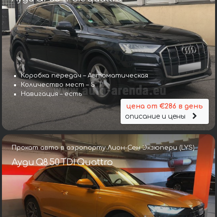
Коробка передач – Автоматическая
Количество мест – 5
Навигация – есть
цена от €286 в день
описание и цены
Прокат авто в аэропорту Лион-Сен Экзюпери (LYS)
Ауди Q8 50 TDI Quattro