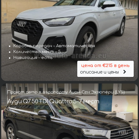
Коробка передач – Автоматическая
Количество мест – 5
Навигация – есть
цена от €215 в день
описание и цены
Прокат авто в аэропорту Лион-Сен Экзюпери (LYS)
Ауди Q7 50 TDI Quattro 5-7 мест