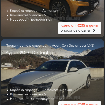
Коробка передач – Автомат
Количество мест – 5
Навигация – встроенная
цена от €215 в день
описание и цены
Прокат авто в аэропорту Лион-Сен Экзюпери (LYS)
Ауди Q8 50 TDI Quattro
Коробка передач – Автоматическая
Количество мест – 5
Навигация – интегрированная
цена от €215 в день