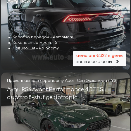
Ауди RS Q8
Коробка передач – Автомат
Количество мест – 5
Навигация – на борту
цена от €322 в день
описание и цены
Прокат авто в аэропорту Лион-Сен Экзюпери (LYS)
Ауди RS6 Avant Performance 4.0 TFSI
quattro 8-stufige tiptronic