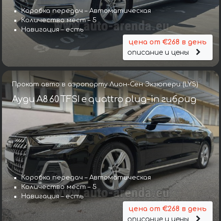
Коробка передач – Автоматическая
Количество мест – 5
Навигация – есть
цена от €268 в день
описание и цены
Прокат авто в аэропорту Лион-Сен Экзюпери (LYS)
Ауди A8 60 TFSI e quattro plug-in гибрид
Коробка передач – Автоматическая
Количество мест – 5
Навигация – есть
цена от €268 в день
описание и цены