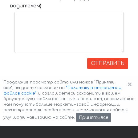
водителем)
ОТПРАВИТЬ
×
Продолжив просмотр сайта или нажав
"Принять
все"
, вы даёте согласие на
”Политику в отношении
файлов cookie”
и соглашаетесь сохранить в вашем
браузере куки-файлы (основные и внешние), позволяющие
нам получать больше маркетинговой информации,
регистрировать особенности использования сайта и
Авторские права © 2026 Авто-Аренда
Cookie Policy
Принять все
улучшать навигацию на сайте.
Политика конфиденциальности