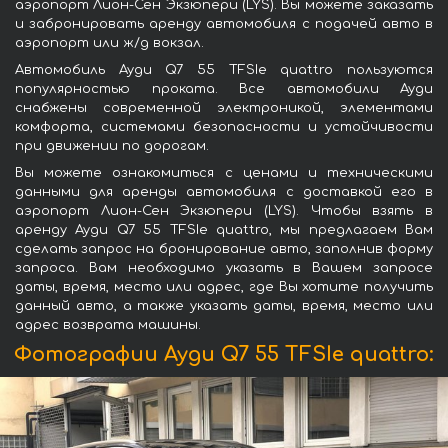
аэропорт Лион-Сен Экзюпери (LYS). Вы можете заказать
и забронировать аренду автомобиля с подачей авто в
аэропорт или ж/д вокзал.
Автомобиль Ауди Q7 55 TFSIe quattro пользуются
популярностью проката. Все автомобили Ауди
снабжены современной электроникой, элементами
комфорта, системами безопасности и устойчивости
при движении по дорогам.
Вы можете ознакомиться с ценами и техническими
данными для аренды автомобиля с доставкой его в
аэропорт Лион-Сен Экзюпери (LYS). Чтобы взять в
аренду Ауди Q7 55 TFSIe quattro, мы предлагаем Вам
сделать запрос на бронирование авто, заполнив форму
запроса. Вам необходимо указать в Вашем запросе
даты, время, место или адрес, где Вы хотите получить
данный авто, а также указать даты, время, место или
адрес возврата машины.
Фотографии Ауди Q7 55 TFSIe quattro: