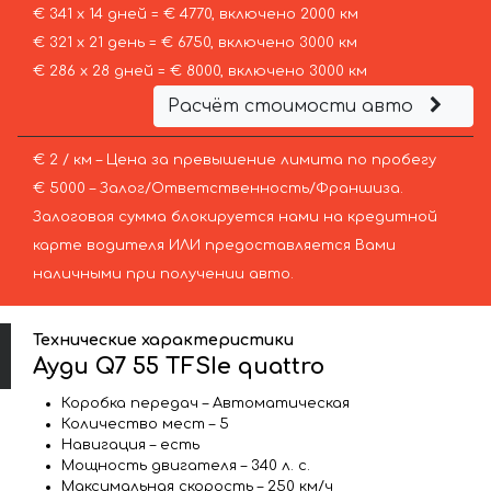
€ 341 х 14 дней = € 4770, включено 2000 км
€ 321 х 21 день = € 6750, включено 3000 км
€ 286 х 28 дней = € 8000, включено 3000 км
Расчёт стоимости авто
€ 2 / км – Цена за превышение лимита по пробегу
€ 5000 – Залог/Ответственность/Франшиза.
Залоговая сумма блокируется нами на кредитной
карте водителя ИЛИ предоставляется Вами
наличными при получении авто.
Технические характеристики
Ауди Q7 55 TFSIe quattro
Коробка передач – Автоматическая
Количество мест – 5
Навигация – есть
Мощность двигателя – 340 л. с.
Максимальная скорость – 250 км/ч