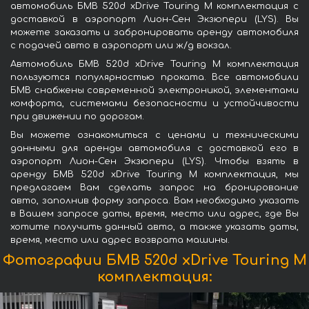
автомобиль БМВ 520d xDrive Touring M комплектация с
доставкой в аэропорт Лион-Сен Экзюпери (LYS). Вы
можете заказать и забронировать аренду автомобиля
с подачей авто в аэропорт или ж/д вокзал.
Автомобиль БМВ 520d xDrive Touring M комплектация
пользуются популярностью проката. Все автомобили
БМВ снабжены современной электроникой, элементами
комфорта, системами безопасности и устойчивости
при движении по дорогам.
Вы можете ознакомиться с ценами и техническими
данными для аренды автомобиля с доставкой его в
аэропорт Лион-Сен Экзюпери (LYS). Чтобы взять в
аренду БМВ 520d xDrive Touring M комплектация, мы
предлагаем Вам сделать запрос на бронирование
авто, заполнив форму запроса. Вам необходимо указать
в Вашем запросе даты, время, место или адрес, где Вы
хотите получить данный авто, а также указать даты,
время, место или адрес возврата машины.
Фотографии БМВ 520d xDrive Touring M
комплектация: