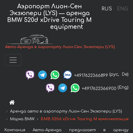
Аэропорт Лион-Сен
RUS
ENG
Экзюпери (LYS) — аренда
BMW 520d xDrive Touring M
equipment
Авто-Аренда в аэропорту Лион-Сен Экзюпери (LYS)
(рус,
De)
+4917622366899
(Eng)
+4917622366900
Аренда авто в аэропорту Лион-Сен Экзюпери (LYS)
Марка BMW
БМВ 520d xDrive Touring M комплектация
Компания Авто-Аренда предлагает в аренду