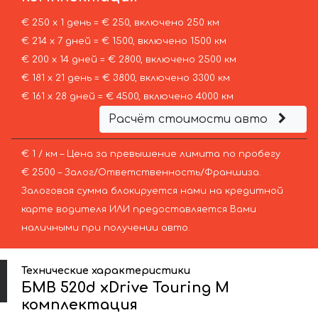
€ 250 х 1 день = € 250, включено 250 км
€ 214 х 7 дней = € 1500, включено 1500 км
€ 200 х 14 дней = € 2800, включено 2500 км
€ 181 х 21 день = € 3800, включено 3300 км
€ 161 х 28 дней = € 4500, включено 4000 км
Расчёт стоимости авто
€ 1 / км – Цена за превышение лимита по пробегу
€ 2500 – Залог/Ответственность/Франшиза.
Залоговая сумма блокируется нами на кредитной
карте водителя ИЛИ предоставляется Вами
наличными при получении авто.
Технические характеристики
БМВ 520d xDrive Touring M
комплектация