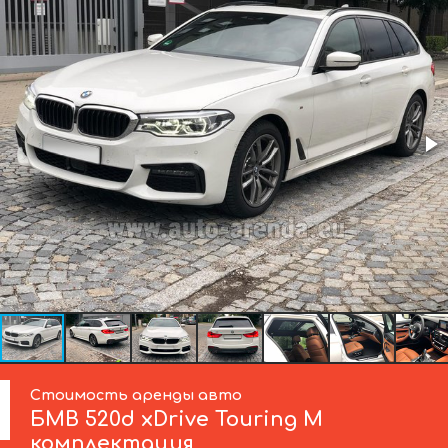
Стоимость аренды авто
БМВ
520d xDrive Touring M
комплектация