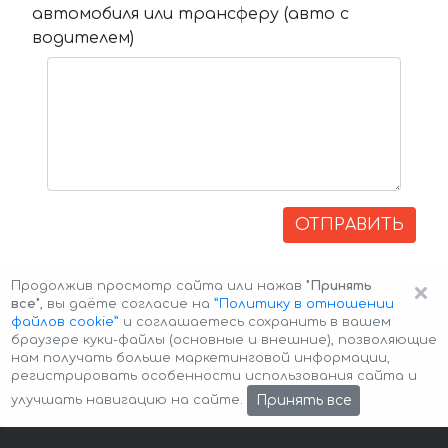
автомобиля или трансферу (авто с
водителем)
ОТПРАВИТЬ
×
Продолжив просмотр сайта или нажав
"Принять
все"
, вы даёте согласие на
”Политику в отношении
файлов cookie”
и соглашаетесь сохранить в вашем
браузере куки-файлы (основные и внешние), позволяющие
нам получать больше маркетинговой информации,
регистрировать особенности использования сайта и
Авторские права © 2026 Авто-Аренда
Cookie Policy
Принять все
улучшать навигацию на сайте.