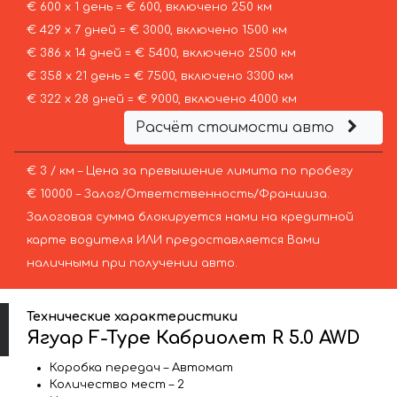
€ 600 х 1 день = € 600, включено 250 км
€ 429 х 7 дней = € 3000, включено 1500 км
€ 386 х 14 дней = € 5400, включено 2500 км
€ 358 х 21 день = € 7500, включено 3300 км
€ 322 х 28 дней = € 9000, включено 4000 км
Расчёт стоимости авто
€ 3 / км – Цена за превышение лимита по пробегу
€ 10000 – Залог/Ответственность/Франшиза.
Залоговая сумма блокируется нами на кредитной
карте водителя ИЛИ предоставляется Вами
наличными при получении авто.
Технические характеристики
Ягуар F-Type Кабриолет R 5.0 AWD
Коробка передач – Автомат
Количество мест – 2