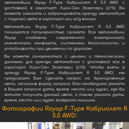
автомобиль Ягуар F-Type Кабриолет R 5.0 AWD с
доставкой в аэропорт Лион-Сен Экзюпери (LYS). Вы
можете заказать и забронировать аренду автомобиля
с подачей авто в аэропорт или ж/д вокзал.
Автомобиль Ягуар F-Type Кабриолет R 5.0 AWD
пользуются популярностью проката. Все автомобили
Ягуар снабжены современной электроникой,
элементами комфорта, системами безопасности и
устойчивости при движении по дорогам.
Вы можете ознакомиться с ценами и техническими
данными для аренды автомобиля с доставкой его в
аэропорт Лион-Сен Экзюпери (LYS). Чтобы взять в
аренду Ягуар F-Type Кабриолет R 5.0 AWD, мы
предлагаем Вам сделать запрос на бронирование
авто, заполнив форму запроса. Вам необходимо указать
в Вашем запросе даты, время, место или адрес, где Вы
хотите получить данный авто, а также указать даты,
время, место или адрес возврата машины.
Фотографии Ягуар F-Type Кабриолет R
5.0 AWD: