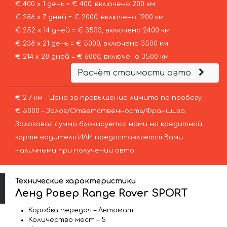
€ 400 х 1 день = € 400, включено 200 км
€ 286 х 7 дней = € 2000, включено 1200 км
€ 252 х 14 дней = € 3533, включено 2400 км
€ 238 х 21 день = € 5000, включено 3500 км
€ 214 х 28 дней = € 6000, включено 3500 км
Расчёт стоимости авто
€ 2 / км – Цена за превышение лимита по пробегу
€ 5000 – Залог/Ответственность/Франшиза.
Залоговая сумма блокируется нами на кредитной
карте водителя ИЛИ предоставляется Вами
наличными при получении авто.
Технические характеристики
Ленд Ровер Range Rover SPORT
Коробка передач – Автомат
Количество мест – 5