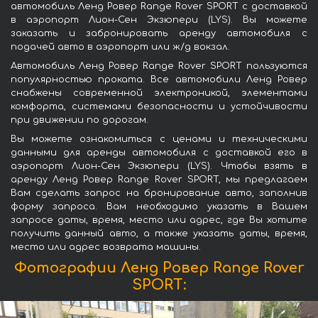
автомобиль Ленд Ровер Range Rover SPORT с доставкой
в аэропорт Лион-Сен Экзюпери (LYS). Вы можете
заказать и забронировать аренду автомобиля с
подачей авто в аэропорт или ж/д вокзал.
Автомобиль Ленд Ровер Range Rover SPORT пользуются
популярностью проката. Все автомобили Ленд Ровер
снабжены современной электроникой, элементами
комфорта, системами безопасности и устойчивости
при движении по дорогам.
Вы можете ознакомиться с ценами и техническими
данными для аренды автомобиля с доставкой его в
аэропорт Лион-Сен Экзюпери (LYS). Чтобы взять в
аренду Ленд Ровер Range Rover SPORT, мы предлагаем
Вам сделать запрос на бронирование авто, заполнив
форму запроса. Вам необходимо указать в Вашем
запросе даты, время, место или адрес, где Вы хотите
получить данный авто, а также указать даты, время,
место или адрес возврата машины.
Фотографии Ленд Ровер Range Rover
SPORT: