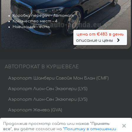
Коробка передач – Автомат
Количество мест – 4
Навигация – есть
цена от €483 в день
описание и цены
АВТОПРОКАТ В КУРШЕВЕЛЕ
Аэропорт Шамбери Савойя Мон Блан (CMF)
Аэропорт Лион-Сен Экзюпери (LYS)
Аэропорт Лион-Сен Экзюпери (LYS)
Аэропорт Женева (GVA)
Аэропорт Гренобля (GNB)
×
Продолжив просмотр сайта или нажав
"Принять
все"
, вы даёте согласие на
”Политику в отношении