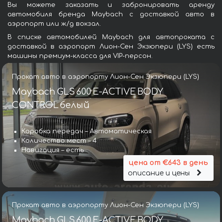
Вы можете заказать и забронировать аренду
автомобиля бренда Maybach с доставкой авто в
аэропорт или ж/д вокзал.
В списке автомобилей Maybach для автопроката с
доставкой в аэропорт Лион-Сен Экзюпери (LYS) есть
машины премиум-класса для VIP-персон.
Прокат авто в аэропорту Лион-Сен Экзюпери (LYS)
Maybach GLS 600 E-ACTIVE BODY
CONTROL белый
Коробка передач – Автоматическая
Количество мест – 4
Навигация – есть
цена от €643 в день
описание и цены
Прокат авто в аэропорту Лион-Сен Экзюпери (LYS)
Maybach GLS 600 E-ACTIVE BODY