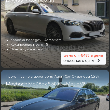
Maybach S580 белый
Коробка передач – Автомат
Количество мест – 5
Навигация – есть
цена от €483 в день
описание и цены
Прокат авто в аэропорту Лион-Сен Экзюпери (LYS)
Maybach Майбах S 500 L 4Matic V8