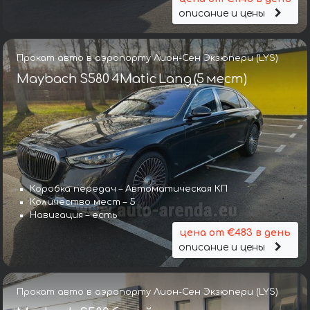
описание и цены
Прокат авто в аэропорту Лион-Сен Экзюпери (LYS)
Maybach S580 4Matic Lang (5 мест)
Коробка передач – Автоматическая КП
Количество мест – 5
Навигация – есть
цена от €483 в день
описание и цены
Прокат авто в аэропорту Лион-Сен Экзюпери (LYS)