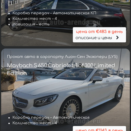
Коробка передач – Автоматическая КП
Количество мест – 4
Навигация – есть
цена от €483 в день
описание и цены
Прокат авто в аэропорту Лион-Сен Экзюпери (LYS)
Maybach S 650 Cabriolet, 1 of 300 Limited
Edition
Коробка передач – Автоматическая
Количество мест – 4
цена от €1143 в день