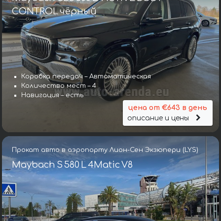
CONTROL чёрный
Коробка передач – Автоматическая
Количество мест – 4
Навигация – есть
цена от €643 в день
описание и цены
Прокат авто в аэропорту Лион-Сен Экзюпери (LYS)
Maybach S 580 L 4Matic V8