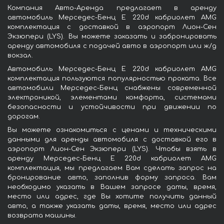
Компания Авто-Аренда предлагает в аренду
автомобиль Мерседес-Бенц E 220d кабриолет AMG
комплектация с доставкой в аэропорт Лион-Сен
Экзюпери (LYS). Вы можете заказать и забронировать
аренду автомобиля с подачей авто в аэропорт или ж/д
вокзал.
Автомобиль Мерседес-Бенц E 220d кабриолет AMG
комплектация пользуются популярностью проката. Все
автомобили Мерседес-Бенц снабжены современной
электроникой, элементами комфорта, системами
безопасности и устойчивости при движении по
дорогам.
Вы можете ознакомиться с ценами и техническими
данными для аренды автомобиля с доставкой его в
аэропорт Лион-Сен Экзюпери (LYS). Чтобы взять в
аренду Мерседес-Бенц E 220d кабриолет AMG
комплектация, мы предлагаем Вам сделать запрос на
бронирование авто, заполнив форму запроса. Вам
необходимо указать в Вашем запросе даты, время,
место или адрес, где Вы хотите получить данный
авто, а также указать даты, время, место или адрес
возврата машины.