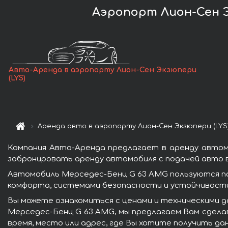
Аэропорт Лион-Сен Э
Авто-Аренда в аэропорту Лион-Сен Экзюпери
(LYS)
Аренда авто в аэропорту Лион-Сен Экзюпери (LYS
Компания Авто-Аренда предлагает в аренду автомо
забронировать аренду автомобиля с подачей авто в
Автомобиль Мерседес-Бенц G 63 AMG пользуются п
комфорта, системами безопасности и устойчивости 
Вы можете ознакомиться с ценами и техническими да
Мерседес-Бенц G 63 AMG, мы предлагаем Вам сделат
время, место или адрес, где Вы хотите получить да