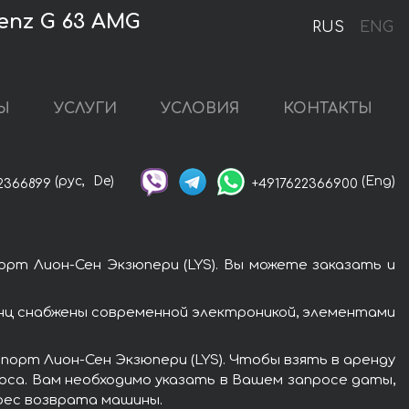
enz G 63 AMG
RUS
ENG
Ы
УСЛУГИ
УСЛОВИЯ
КОНТАКТЫ
(рус,
De)
(Eng)
2366899
+4917622366900
рт Лион-Сен Экзюпери (LYS). Вы можете заказать и
ц снабжены современной электроникой, элементами
порт Лион-Сен Экзюпери (LYS). Чтобы взять в аренду
оса. Вам необходимо указать в Вашем запросе даты,
дрес возврата машины.