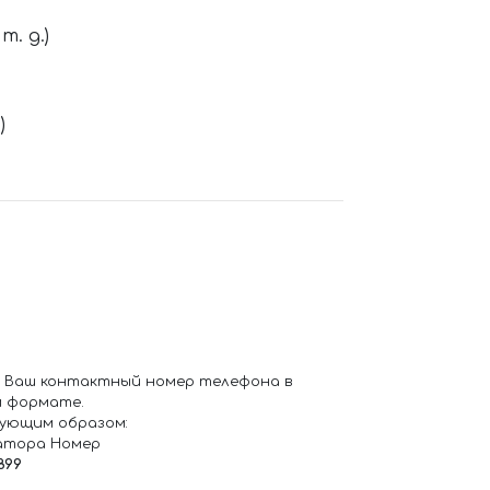
. д.)
)
 Ваш контактный номер телефона в
 формате.
ующим образом:
атора Номер
899