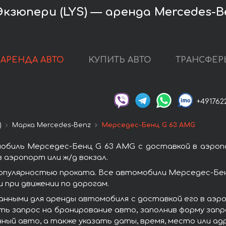
кзюпери (LYS) — аренда Mercedes-B
АРЕНДА АВТО
КУПИТЬ АВТО
ТРАНСФЕР
+491762
)
Марка Mercedes-Benz
Мерседес-Бенц G 63 AMG
биль Мерседес-Бенц G 63 AMG с доставкой в аэропо
 аэропорт или ж/д вокзал.
опулярностью проката. Все автомобили Мерседес-Бен
при движении по дорогам.
нными для аренды автомобиля с доставкой его в аэро
ь запрос на бронирование авто, заполнив форму запр
нный авто, а также указать даты, время, место или а