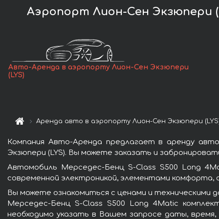
Аэропорт Лион-Сен Экзюпери (L
Авто-Аренда в аэропорту Лион-Сен Экзюпери
(LYS)
Аренда авто в аэропорту Лион-Сен Экзюпери (LYS
Компания Авто-Аренда предлагает в аренду авто
Экзюпери (LYS). Вы можете заказать и забронироват
Автомобиль Мерседес-Бенц S-Class S500 Long 4M
современной электроникой, элементами комфорта, 
Вы можете ознакомиться с ценами и техническими да
Мерседес-Бенц S-Class S500 Long 4Matic компле
необходимо указать в Вашем запросе даты, время,