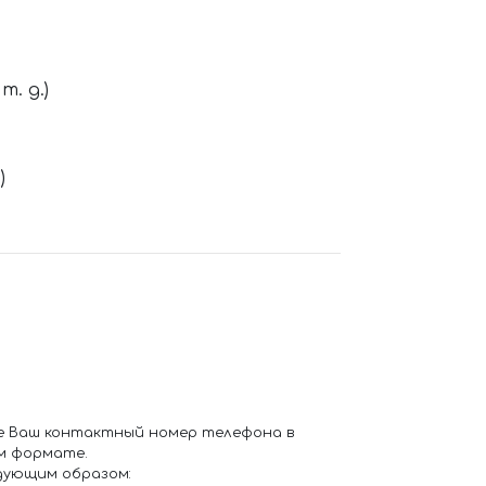
. д.)
)
е Ваш контактный номер телефона в
м формате.
дующим образом: