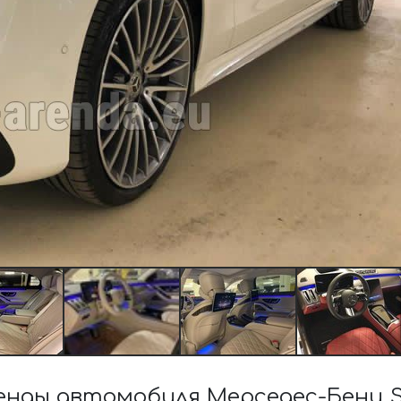
нды автомобиля Мерседес-Бенц S-C