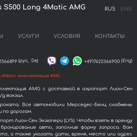
 S500 Long 4Matic AMG
RUS
ENG
Ы
УСЛУГИ
УСЛОВИЯ
КОНТАКТЫ
(рус,
De)
(Eng)
2366899
+4917622366900
g 4Matic комплектация AMG
мплектация AMG с доставкой в аэропорт Лион-Сен
д вокзал.
проката. Все автомобили Мерседес-Бенц снабжены
 по дорогам.
порт Лион-Сен Экзюпери (LYS). Чтобы взять в аренду
бронирование авто, заполнив форму запроса. Вам
то, а также указать даты, время, место или адрес