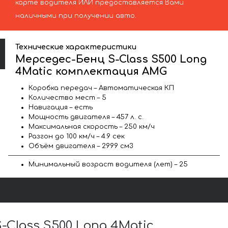
карте водителя ИЛИ предоставляется Вами
наличными при получении авто.
Технические характеристики
Мерседес-Бенц S-Class S500 Long
4Matic комплектация AMG
Коробка передач – Автоматическая КП
Количество мест – 5
Навигация – есть
Мощность двигателя – 457 л. с.
Максимальная скорость – 250 км/ч
Разгон до 100 км/ч – 4.9 сек
Объём двигателя – 2999 см3
Минимальный возраст водителя (лет) – 25
lass S500 Long 4Matic