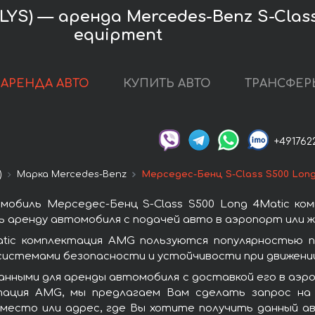
YS) — аренда Mercedes-Benz S-Class
equipment
АРЕНДА АВТО
КУПИТЬ АВТО
ТРАНСФЕР
+491762
)
Марка Mercedes-Benz
Мерседес-Бенц S-Class S500 Lon
мобиль Мерседес-Бенц S-Class S500 Long 4Matic ко
ь аренду автомобиля с подачей авто в аэропорт или ж/
atic комплектация AMG пользуются популярностью 
системами безопасности и устойчивости при движении
нными для аренды автомобиля с доставкой его в аэро
ктация AMG, мы предлагаем Вам сделать запрос на 
 место или адрес, где Вы хотите получить данный ав