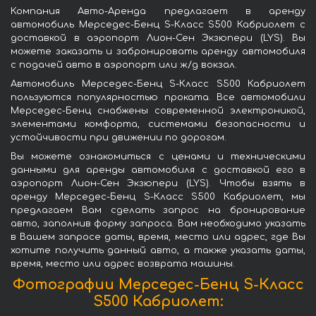
Компания Авто-Аренда предлагает в аренду
автомобиль Мерседес-Бенц S-Класс S500 Кабриолет с
доставкой в аэропорт Лион-Сен Экзюпери (LYS). Вы
можете заказать и забронировать аренду автомобиля
с подачей авто в аэропорт или ж/д вокзал.
Автомобиль Мерседес-Бенц S-Класс S500 Кабриолет
пользуются популярностью проката. Все автомобили
Мерседес-Бенц снабжены современной электроникой,
элементами комфорта, системами безопасности и
устойчивости при движении по дорогам.
Вы можете ознакомиться с ценами и техническими
данными для аренды автомобиля с доставкой его в
аэропорт Лион-Сен Экзюпери (LYS). Чтобы взять в
аренду Мерседес-Бенц S-Класс S500 Кабриолет, мы
предлагаем Вам сделать запрос на бронирование
авто, заполнив форму запроса. Вам необходимо указать
в Вашем запросе даты, время, место или адрес, где Вы
хотите получить данный авто, а также указать даты,
время, место или адрес возврата машины.
Фотографии Мерседес-Бенц S-Класс
S500 Кабриолет: