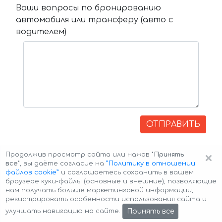
Ваши вопросы по бронированию
автомобиля или трансферу (авто с
водителем)
ОТПРАВИТЬ
×
Продолжив просмотр сайта или нажав
"Принять
все"
, вы даёте согласие на
”Политику в отношении
файлов cookie”
и соглашаетесь сохранить в вашем
браузере куки-файлы (основные и внешние), позволяющие
нам получать больше маркетинговой информации,
регистрировать особенности использования сайта и
Авторские права © 2026 Авто-Аренда
Cookie Policy
Принять все
улучшать навигацию на сайте.