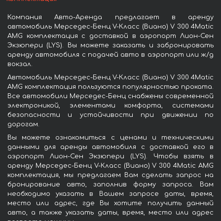
Компания Авто-Аренда предлагает в аренду
автомобиль Мерседес-Бенц V-Класс (Виано) V 300 4Matic
AMG комплектация с доставкой в аэропорт Лион-Сен
Экзюпери (LYS). Вы можете заказать и забронировать
аренду автомобиля с подачей авто в аэропорт или ж/д
вокзал.
Автомобиль Мерседес-Бенц V-Класс (Виано) V 300 4Matic
AMG комплектация пользуются популярностью проката.
Все автомобили Мерседес-Бенц снабжены современной
электроникой, элементами комфорта, системами
безопасности и устойчивости при движении по
дорогам.
Вы можете ознакомиться с ценами и техническими
данными для аренды автомобиля с доставкой его в
аэропорт Лион-Сен Экзюпери (LYS). Чтобы взять в
аренду Мерседес-Бенц V-Класс (Виано) V 300 4Matic AMG
комплектация, мы предлагаем Вам сделать запрос на
бронирование авто, заполнив форму запроса. Вам
необходимо указать в Вашем запросе даты, время,
место или адрес, где Вы хотите получить данный
авто, а также указать даты, время, место или адрес