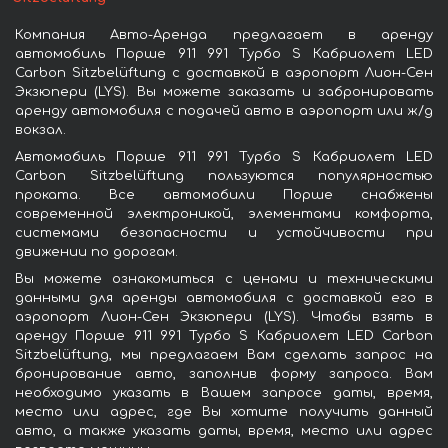
Компания Авто-Аренда предлагает в аренду
автомобиль Порше 911 991 Турбо S Кабриолет LED
Carbon Sitzbelüftung с доставкой в аэропорт Лион-Сен
Экзюпери (LYS). Вы можете заказать и забронировать
аренду автомобиля с подачей авто в аэропорт или ж/д
вокзал.
Автомобиль Порше 911 991 Турбо S Кабриолет LED
Carbon Sitzbelüftung пользуются популярностью
проката. Все автомобили Порше снабжены
современной электроникой, элементами комфорта,
системами безопасности и устойчивости при
движении по дорогам.
Вы можете ознакомиться с ценами и техническими
данными для аренды автомобиля с доставкой его в
аэропорт Лион-Сен Экзюпери (LYS). Чтобы взять в
аренду Порше 911 991 Турбо S Кабриолет LED Carbon
Sitzbelüftung, мы предлагаем Вам сделать запрос на
бронирование авто, заполнив форму запроса. Вам
необходимо указать в Вашем запросе даты, время,
место или адрес, где Вы хотите получить данный
авто, а также указать даты, время, место или адрес