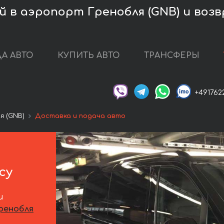
 в аэропорт Гренобля (GNB) и возв
А АВТО
КУПИТЬ АВТО
ТРАНСФЕРЫ
+491762
я (GNB)
Доставка и подача авто
су
и
ренобля