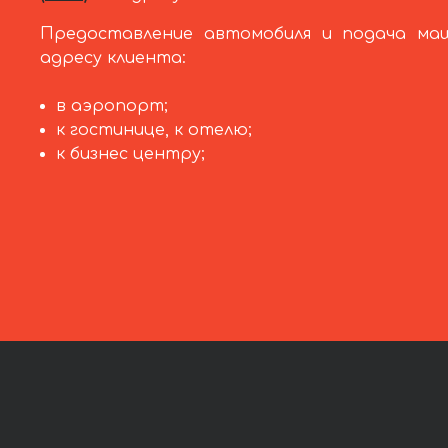
Предоставление автомобиля и подача ма
адресу клиента:
в аэропорт;
к гостинице, к отелю;
к бизнес центру;