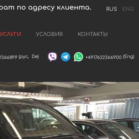
рат по адресу клиента.
RUS
ENG
УСЛУГИ
УСЛОВИЯ
КОНТАКТЫ
(рус,
De)
(Eng)
2366899
+4917622366900