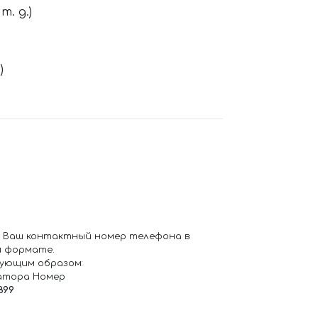
. д.)
)
 Ваш контактный номер телефона в
 формате.
ующим образом:
атора Номер
899