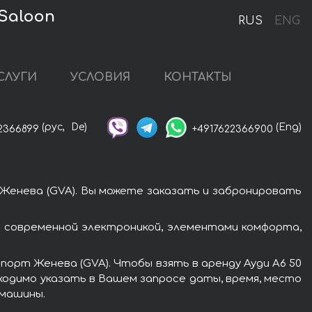
 Saloon
RUS
ENG
СЛУГИ
УСЛОВИЯ
КОНТАКТЫ
(рус,
De)
(Eng)
2366899
+4917622366900
 Женева (GVA). Вы можете заказать и забронировать
ы современной электроникой, элементами комфорта,
порт Женева (GVA). Чтобы взять в аренду Ауди A6 50
бходимо указать в Вашем запросе даты, время, место
 машины.