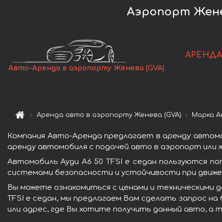
Аэропорт Женев
АРЕНДА
Авто-Аренда в аэропорту Женева (GVA)
Аренда авто в аэропорту Женева (GVA)
Марка A
Компания Авто-Аренда предлагает в аренду автомоб
аренду автомобиля с подачей авто в аэропорт или ж
Автомобиль Ауди A6 50 TFSI e седан пользуются п
системами безопасности и устойчивости при движен
Вы можете ознакомиться с ценами и техническими да
TFSI e седан, мы предлагаем Вам сделать запрос на
или адрес, где Вы хотите получить данный авто, а 