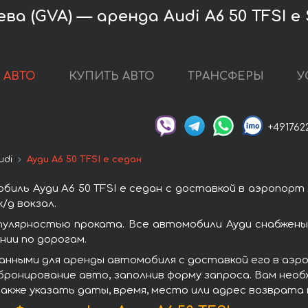
а (GVA) — аренда Audi A6 50 TFSI e
 АВТО
КУПИТЬ АВТО
ТРАНСФЕРЫ
У
+491762
udi
Ауди A6 50 TFSI e седан
иль Ауди A6 50 TFSI e седан с доставкой в аэропорт
/д вокзал.
опулярностью проката. Все автомобили Ауди снабжен
ии по дорогам.
нными для аренды автомобиля с доставкой его в аэро
 бронирование авто, заполнив форму запроса. Вам нео
также указать даты, время, место или адрес возврата