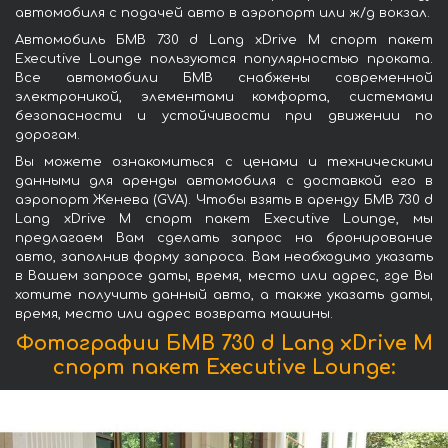
автомобиля с подачей авто в аэропорт или ж/д вокзал.
Автомобиль БМВ 730 d Lang xDrive M спорт пакет
Executive Lounge пользуются популярностью проката.
Все автомобили БМВ снабжены современной
электроникой, элементами комфорта, системами
безопасности и устойчивости при движении по
дорогам.
Вы можете ознакомиться с ценами и техническими
данными для аренды автомобиля с доставкой его в
аэропорт Женева (GVA). Чтобы взять в аренду БМВ 730 d
Lang xDrive M спорт пакет Executive Lounge, мы
предлагаем Вам сделать запрос на бронирование
авто, заполнив форму запроса. Вам необходимо указать
в Вашем запросе даты, время, место или адрес, где Вы
хотите получить данный авто, а также указать даты,
время, место или адрес возврата машины.
Фотографии БМВ 730 d Lang xDrive M
спорт пакет Executive Lounge: