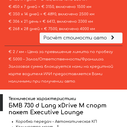
€ 450 х 7 дней = € 3150, включено 1500 км
€ 350 х 14 дней = € 4890, включено 2500 км
€ 306 х 21 день = € 6413, включено 3300 км
€ 268 х 28 дней = € 7500, включено 4000 км
Расчёт стоимости авто
€ 2 / км – Цена за превышение лимита по пробегу
€ 5000 – Залог/Ответственность/Франшиза.
Залоговая сумма блокируется нами на кредитной
карте водителя ИЛИ предоставляется Вами
наличными при получении авто.
Технические характеристики
БМВ 730 d Lang xDrive M спорт
пакет Executive Lounge
Коробка передач – Автоматическая КП
Количество мест – 5