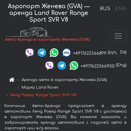
Аэропорт Женева (GVA) —
RUS
ENG
аренда Land Rover Range
Sport SVR V8
Авто-Аренда в аэропорту Женева (GVA)
(рус,
De)
+4917622366899
(Eng)
+4917622366900
Аренда авто в аэропорту Женева (GVA)
Марка Land Rover
Ленд Ровер Range Sport SVR V8
Компания Авто-Аренда предлагает в аренду
автомобиль Ленд Ровер Range Sport SVR V8 с доставкой
в аэропорт Женева (GVA). Вы можете заказать и
забронировать аренду автомобиля с подачей авто в
аэропорт или ж/д вокзал.