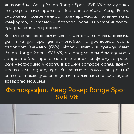
Автомобиль Ленд Ровер Range Sport SVR V8 пользуются
популярностью проката. Все автомобили Ленд Ровер
снабжены современной электроникой, элементами
комфорта, системами безопасности и устойчивости
при движении по дорогам.
Вы можете ознакомиться с ценами и техническими
данными для аренды автомобиля с доставкой его в
аэропорт Женева (GVA). Чтобы взять в аренду Ленд
Ровер Range Sport SVR V8, мы предлагаем Вам сделать
запрос на бронирование авто, заполнив форму запроса.
Вам необходимо указать в Вашем запросе даты, время,
место или адрес, где Вы хотите получить данный
авто, а также указать даты, время, место или адрес
возврата машины.
Фотографии Ленд Ровер Range Sport
SVR V8: