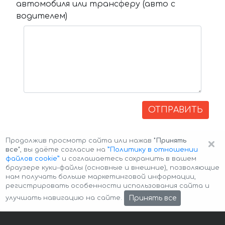
автомобиля или трансферу (авто с
водителем)
ОТПРАВИТЬ
×
Продолжив просмотр сайта или нажав
"Принять
все"
, вы даёте согласие на
”Политику в отношении
файлов cookie”
и соглашаетесь сохранить в вашем
браузере куки-файлы (основные и внешние), позволяющие
нам получать больше маркетинговой информации,
регистрировать особенности использования сайта и
Авторские права © 2026 Авто-Аренда
Cookie Policy
Принять все
улучшать навигацию на сайте.