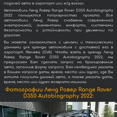
подачей авто в аэропорт или ж/д вокзал.
Автомобиль Ленд Ровер Range Rover D350 Autobiography
2022 пользуются популярностью проката. Все
автомобили Ленд Ровер снабжены современной
электроникой, элементами комфорта, системами
безопасности и устойчивости при движении по
дорогам.
Вы можете ознакомиться с ценами и техническими
данными для аренды автомобиля с доставкой его в
аэропорт Женева (GVA). Чтобы взять в аренду Ленд
Ровер Range Rover D350 Autobiography 2022, мы
предлагаем Вам сделать запрос на бронирование
авто, заполнив форму запроса. Вам необходимо указать
в Вашем запросе даты, время, место или адрес, где Вы
хотите получить данный авто, а также указать даты,
время, место или адрес возврата машины.
Фотографии Ленд Ровер Range Rover
D350 Autobiography 2022: