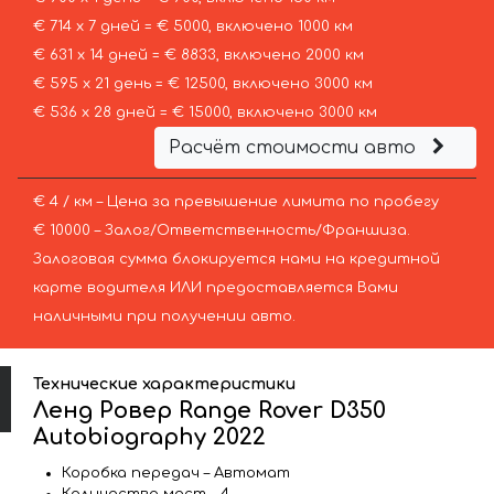
€ 714 х 7 дней = € 5000, включено 1000 км
€ 631 х 14 дней = € 8833, включено 2000 км
€ 595 х 21 день = € 12500, включено 3000 км
€ 536 х 28 дней = € 15000, включено 3000 км
Расчёт стоимости авто
€ 4 / км – Цена за превышение лимита по пробегу
€ 10000 – Залог/Ответственность/Франшиза.
Залоговая сумма блокируется нами на кредитной
карте водителя ИЛИ предоставляется Вами
наличными при получении авто.
Технические характеристики
Ленд Ровер Range Rover D350
Autobiography 2022
Коробка передач – Автомат
Количество мест – 4