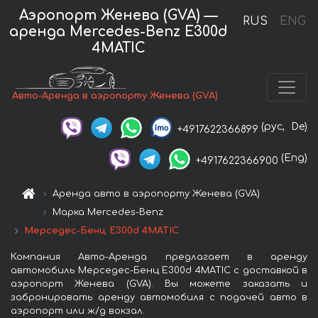
Аэропорт Женева (GVA) —
RUS
ENG
аренда Mercedes-Benz E300d
4MATIC
Авто-Аренда в аэропорту Женева (GVA)
(рус,
De)
+4917622366899
(Eng)
+4917622366900
Аренда авто в аэропорту Женева (GVA)
Марка Mercedes-Benz
Мерседес-Бенц E300d 4MATIC
Компания Авто-Аренда предлагает в аренду
автомобиль Мерседес-Бенц E300d 4MATIC с доставкой в
аэропорт Женева (GVA). Вы можете заказать и
забронировать аренду автомобиля с подачей авто в
аэропорт или ж/д вокзал.