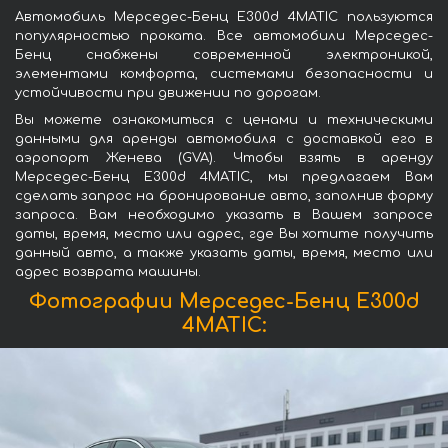
Автомобиль Мерседес-Бенц E300d 4MATIC пользуются
популярностью проката. Все автомобили Мерседес-
Бенц снабжены современной электроникой,
элементами комфорта, системами безопасности и
устойчивости при движении по дорогам.
Вы можете ознакомиться с ценами и техническими
данными для аренды автомобиля с доставкой его в
аэропорт Женева (GVA). Чтобы взять в аренду
Мерседес-Бенц E300d 4MATIC, мы предлагаем Вам
сделать запрос на бронирование авто, заполнив форму
запроса. Вам необходимо указать в Вашем запросе
даты, время, место или адрес, где Вы хотите получить
данный авто, а также указать даты, время, место или
адрес возврата машины.
Фотографии Мерседес-Бенц E300d
4MATIC: