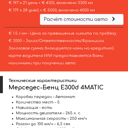
€ 197 х 21 день = € 4125, включено 3300 км
€ 179 х 28 дней = € 5000, включено 4000 км
Расчёт стоимости авто
€ 1.5 / км – Цена за превышение лимита по пробегу
€ 3000 – Залог/Ответственность/Франшиза.
Залоговая сумма блокируется нами на кредитной
карте водителя ИЛИ предоставляется Вами
наличными при получении авто.
Технические характеристики
Мерседес-Бенц E300d 4MATIC
Коробка передач – Автомат
Количество мест – 5
Навигация – есть
Мощность двигателя – 265 л. с.
Максимальная скорость – 250 км/ч
Разгон до 100 км/ч – 6,3 сек