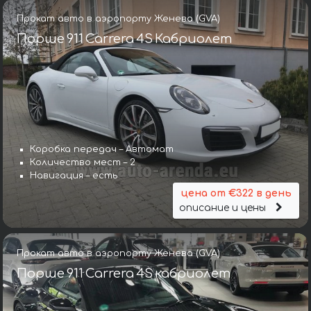
Прокат авто в аэропорту Женева (GVA)
Порше 911 Carrera 4S Кабриолет
Коробка передач – Автомат
Количество мест – 2
Навигация – есть
цена от €322 в день
описание и цены
Прокат авто в аэропорту Женева (GVA)
Порше 911 Carrera 4S кабриолет