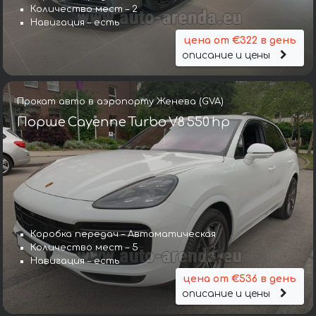
Количество мест – 2
Навигация – есть
цена от €322 в день
описание и цены
Прокат авто в аэропорту Женева (GVA)
Порше Cayenne Turbo V8 550 hp
Коробка передач – Автоматическая
Количество мест – 5
Навигация – есть
цена от €536 в день
описание и цены