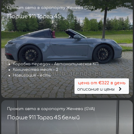
Прокат авто в аэропорту Женева (GVA)
Порше 911 Тарга 4S
Коробка передач – Автоматическая КП
Количество мест – 2
Навигация – есть
цена от €322 в день
описание и цены
Прокат авто в аэропорту Женева (GVA)
Порше 911 Тарга 4S белый