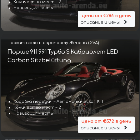
Количество мест – 2
Навигация – есть
цена от €786 в день
описание и цены
Прокат авто в аэропорту Женева (GVA)
Порше 911 991 Турбо S Кабриолет LED
Carbon Sitzbelüftung
Коробка передач – Автоматическая КП
Количество мест – 2
Навигация – есть
цена от €572 в день
описание и цены