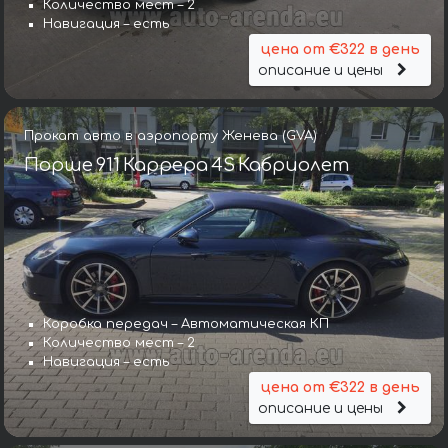
Количество мест – 2
Навигация – есть
цена от €322 в день
описание и цены
Прокат авто в аэропорту Женева (GVA)
Порше 911 Каррера 4S Кабриолет
Коробка передач – Автоматическая КП
Количество мест – 2
Навигация – есть
цена от €322 в день
описание и цены