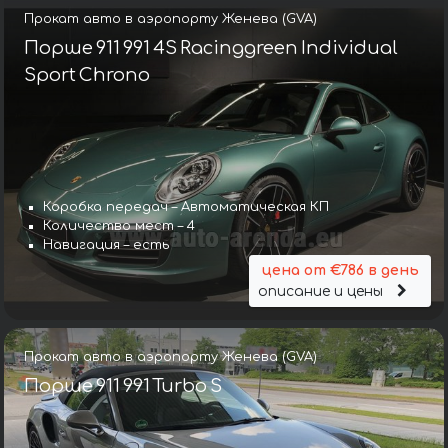
Прокат авто в аэропорту Женева (GVA)
Порше 911 991 4S Racinggreen Individual
Sport Chrono
Коробка передач – Автоматическая КП
Количество мест – 4
Навигация – есть
цена от €786 в день
описание и цены
Прокат авто в аэропорту Женева (GVA)
Порше 911 991 Turbo S