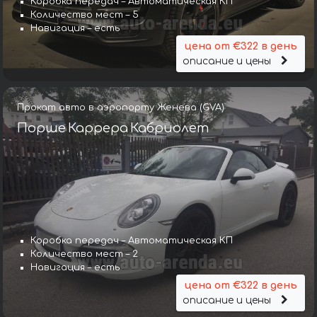
Коробка передач – Автоматическая КП
Количество мест – 5
Навигация – есть
цена от €322 в день
описание и цены
Прокат авто в аэропорту Женева (GVA)
Порше Каррера Кабриолет
Коробка передач – Автоматическая КП
Количество мест – 2
Навигация – есть
цена от €322 в день
описание и цены