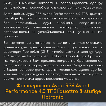
(GNB). Вы можете заказать и забронировать аренду
автомобиля с подачей авто в аэропорт или ж/д вокзал.
Автомобиль Ауди RS6 Avant Performance 4.0 TFSI quattro
8-stufige tiptronic пользуются популярностью проката.
Все автомобили Ауди снабжены современной
электроникой, элементами комфорта, системами
безопасности и устойчивости при движении по
дорогам.
Вы можете ознакомиться с ценами и техническими
данными для аренды автомобиля с доставкой его в
аэропорт Гренобля (GNB). Чтобы взять в аренду Ауди
RS6 Avant Performance 4.0 TFSI quattro 8-stufige tiptronic,
мы предлагаем Вам сделать запрос на бронирование
авто, заполнив форму запроса. Вам необходимо указать
в Вашем запросе даты, время, место или адрес, где Вы
хотите получить данный авто, а также указать даты,
время, место или адрес возврата машины.
Фотографии Ауди RS6 Avant
Performance 4.0 TFSI quattro 8-stufige
tiptronic: