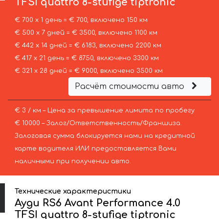
TFSI quattro 8-stufige tiptronic
€ 700 х 1 день = € 700, включено 150 км
€ 500 х 7 дней = € 3500, включено 1100 км
€ 442 х 14 дней = € 6183, включено 2200 км
€ 417 х 21 день = € 8750, включено 3300 км
€ 321 х 28 дней = € 9000, включено 3500 км
Расчёт стоимости авто
€ 3 / км – Цена за превышение лимита по пробегу
€ 10000 – Залог/Ответственность/Франшиза.
Залоговая сумма блокируется нами на кредитной
карте водителя ИЛИ предоставляется Вами
наличными при получении авто.
Технические характеристики
Ауди RS6 Avant Performance 4.0
TFSI quattro 8-stufige tiptronic