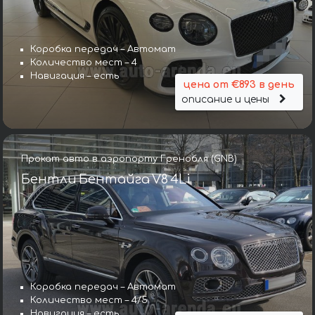
Коробка передач – Автомат
Количество мест – 4
Навигация – есть
цена от €893 в день
описание и цены
Прокат авто в аэропорту Гренобля (GNB)
Бентли Бентайга V8 4Li
Коробка передач – Автомат
Количество мест – 4/5
Навигация – есть