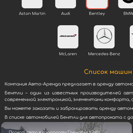
Aston Martin
Audi
Bentley
BM
McLaren
Mercedes-Benz
Список машин 
Компания Авто-Аренда предлагает в аренду автомоб
Бентли – один из известных производителей ав
современной электроникой, элементами комфорта, 
Вы можете заказать и забронировать аренду автомо
В списке автомобилей Бентли для автопроката с до
Прокат авто в аэропорту Гренобля (GNB)