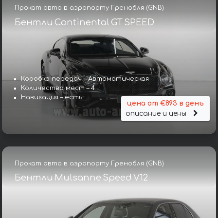
Прокат авто в аэропорту Гренобля (GNB)
Бентли Continental GT SPEED
Коробка передач – Автоматическая
Количество мест – 4
Навигация – есть
цена от €893 в день
описание и цены
Прокат авто в аэропорту Гренобля (GNB)
Бентли Mulsanne Speed V12