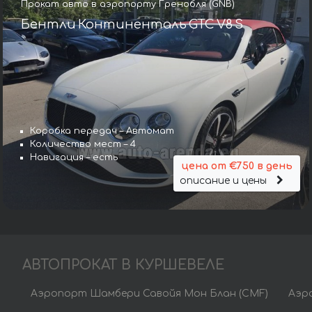
Прокат авто в аэропорту Гренобля (GNB)
Бентли Континенталь GTC V8 S
Коробка передач – Автомат
Количество мест – 4
Навигация – есть
цена от €750 в день
описание и цены
АВТОПРОКАТ В КУРШЕВЕЛЕ
Аэропорт Шамбери Савойя Мон Блан (CMF)
Аэро