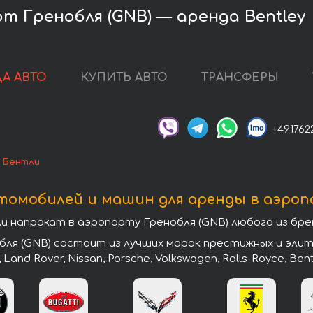
т Гренобля (GNB) — аренда Bentley
А АВТО
КУПИТЬ АВТО
ТРАНСФЕРЫ
+491762
 Бентли
томобилей и машин для аренды в аэропо
напрокат в аэропорту Гренобля (GNB) любого из бре
ля (GNB) состоит из лучших марок престижных и элитн
, Land Rover, Nissan, Porsche, Volkswagen, Rolls-Royce, Ben