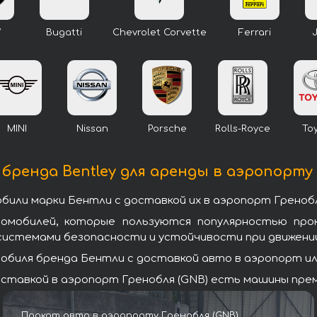
W
Bugatti
Chevrolet Corvette
Ferrari
MINI
Nissan
Porsche
Rolls-Royce
To
бренда Bentley для аренды в аэропорту 
или марки Бентли с доставкой их в аэропорт Гренобл
томобилей, которые пользуются популярностью про
системами безопасности и устойчивости при движении
биля бренда Бентли с доставкой авто в аэропорт или
ставкой в аэропорт Гренобля (GNB) есть машины преми
Прокат авто в аэропорту Гренобля (GNB)