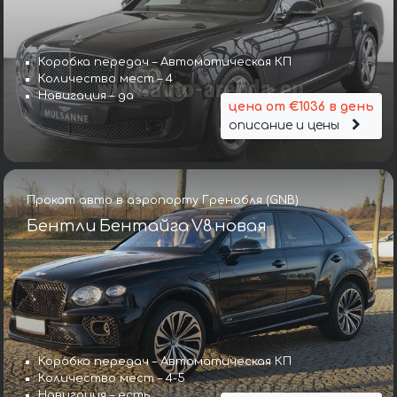
Коробка передач – Автоматическая КП
Количество мест – 4
Навигация – да
цена от €1036 в день
описание и цены
Прокат авто в аэропорту Гренобля (GNB)
Бентли Бентайга V8 новая
Коробка передач – Автоматическая КП
Количество мест – 4-5
Навигация – есть