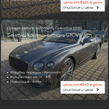
цена от €625 в день
описание и цены
Прокат авто в аэропорту Гренобля (GNB)
Бентли Континенталь GTC V8
Коробка передач – Автомат
Количество мест – 4/5
Навигация – есть
цена от €643 в день
описание и цены