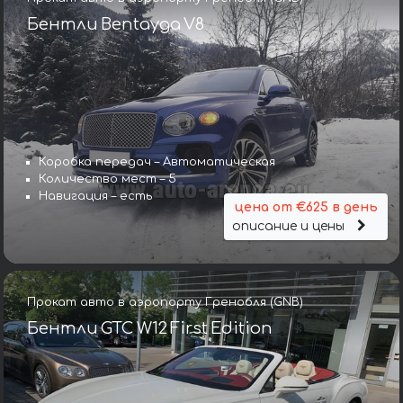
Бентли Bentayga V8
Коробка передач – Автоматическая
Количество мест – 5
Навигация – есть
цена от €625 в день
описание и цены
Прокат авто в аэропорту Гренобля (GNB)
Бентли GTC W12 First Edition