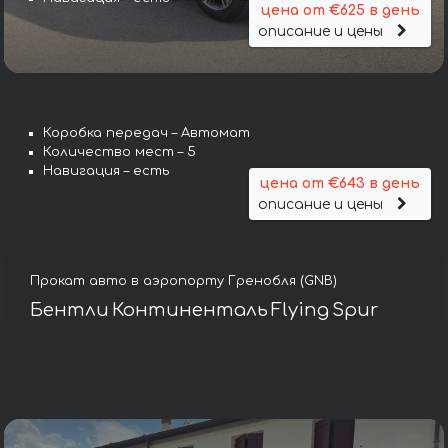
цена от €625 в день
описание и цены
Коробка передач – Автомат
Количество мест – 5
Навигация – есть
цена от €643 в день
описание и цены
Прокат авто в аэропорту Гренобля (GNB)
Бентли Континенталь Flying Spur