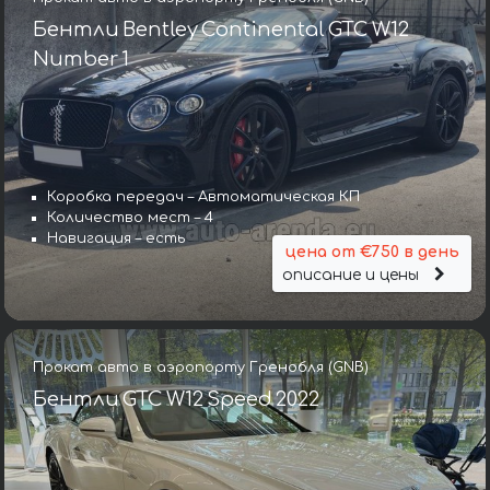
Бентли Bentley Continental GTC W12
Number 1
Коробка передач – Автоматическая КП
Количество мест – 4
Навигация – есть
цена от €750 в день
описание и цены
Прокат авто в аэропорту Гренобля (GNB)
Бентли GTC W12 Speed 2022