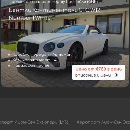
Прокат авто в аэропорту Гренобля (GNB)
Бентли Континенталь GTC W12
Number 1 White
Коробка передач – Автомат
Количество мест – 4
Навигация – есть
цена от €750 в день
описание и цены
порт Лион-Сен Экзюпери (LYS)
Аэропорт Лион-Сен Экз