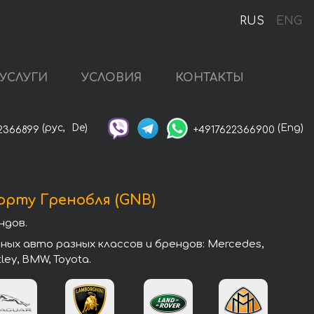
RUS
ENG
УСЛУГИ
УСЛОВИЯ
КОНТАКТЫ
(рус,
De)
(Eng)
2366899
+4917622366900
рту Гренобля (GNB)
ндов.
ых авто разных классов и брендов: Mercedes,
tley, BMW, Toyota.