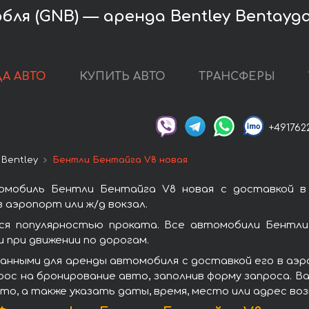
ля (GNB) — аренда Bentley Bentayga
А АВТО
КУПИТЬ АВТО
ТРАНСФЕРЫ
+491762
 Bentley
Бентли Бентайга V8 новая
омобиль Бентли Бентайга V8 новая с доставкой в 
 аэропорт или ж/д вокзал.
я популярностью проката. Все автомобили Бентли
при движении по дорогам.
анными для аренды автомобиля с доставкой его в аэр
ос на бронирование авто, заполнив форму запроса. В
то, а также указать даты, время, место или адрес во