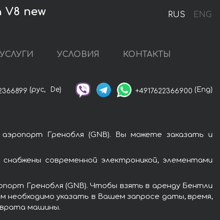
 V8 new
RUS
ENG
УСЛУГИ
УСЛОВИЯ
КОНТАКТЫ
(рус,
De)
(Eng)
2366899
+4917622366900
аэропорт Гренобля (GNB). Вы можете заказать и
 снабжены современной электроникой, элементами
опорт Гренобля (GNB). Чтобы взять в аренду Бентли
ам необходимо указать в Вашем запросе даты, время,
зврата машины.