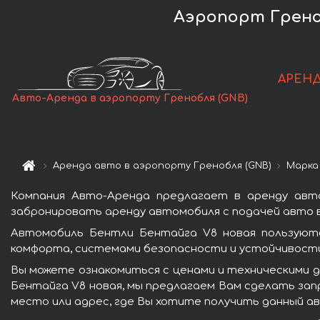
Аэропорт Греноб
АРЕНД
Авто-Аренда в аэропорту Гренобля (GNB)
Аренда авто в аэропорту Гренобля (GNB)
Марка
Компания Авто-Аренда предлагает в аренду авт
забронировать аренду автомобиля с подачей авто в
Автомобиль Бентли Бентайга V8 новая пользуютс
комфорта, системами безопасности и устойчивости 
Вы можете ознакомиться с ценами и техническими д
Бентайга V8 новая, мы предлагаем Вам сделать запр
место или адрес, где Вы хотите получить данный ав