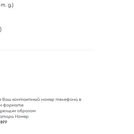
. д.)
)
е Ваш контактный номер телефона в
м формате.
дующим образом:
ратора Номер
6899