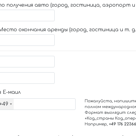
о получения авто (город, гостиница, аэропорт и т
Место окончания аренды (город, гостиница и т. д.
 Е-маил
Пожалуйста, напишит
+49
полном международно
Формат выглядит сле
+Код_страны Код_опе
Например,
+49 176 2236