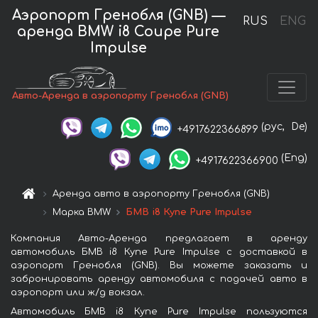
Аэропорт Гренобля (GNB) —
RUS
ENG
аренда BMW i8 Coupe Pure
Impulse
Авто-Аренда в аэропорту Гренобля (GNB)
(рус,
De)
+4917622366899
(Eng)
+4917622366900
Аренда авто в аэропорту Гренобля (GNB)
Марка BMW
БМВ i8 Купе Pure Impulse
Компания Авто-Аренда предлагает в аренду
автомобиль БМВ i8 Купе Pure Impulse с доставкой в
аэропорт Гренобля (GNB). Вы можете заказать и
забронировать аренду автомобиля с подачей авто в
аэропорт или ж/д вокзал.
Автомобиль БМВ i8 Купе Pure Impulse пользуются