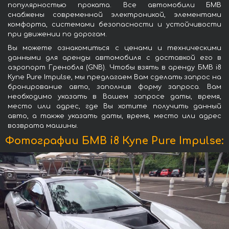
популярностью проката. Все автомобили БМВ
снабжены современной электроникой, элементами
комфорта, системами безопасности и устойчивости
при движении по дорогам.
Вы можете ознакомиться с ценами и техническими
данными для аренды автомобиля с доставкой его в
аэропорт Гренобля (GNB). Чтобы взять в аренду БМВ i8
Купе Pure Impulse, мы предлагаем Вам сделать запрос на
бронирование авто, заполнив форму запроса. Вам
необходимо указать в Вашем запросе даты, время,
место или адрес, где Вы хотите получить данный
авто, а также указать даты, время, место или адрес
возврата машины.
Фотографии БМВ i8 Купе Pure Impulse: