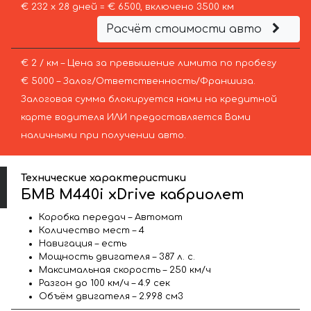
€ 232 х 28 дней = € 6500, включено 3500 км
Расчёт стоимости авто
€ 2 / км – Цена за превышение лимита по пробегу
€ 5000 – Залог/Ответственность/Франшиза.
Залоговая сумма блокируется нами на кредитной
карте водителя ИЛИ предоставляется Вами
наличными при получении авто.
Технические характеристики
БМВ M440i xDrive кабриолет
Коробка передач – Автомат
Количество мест – 4
Навигация – есть
Мощность двигателя – 387 л. с.
Максимальная скорость – 250 км/ч
Разгон до 100 км/ч – 4.9 сек
Объём двигателя – 2.998 см3