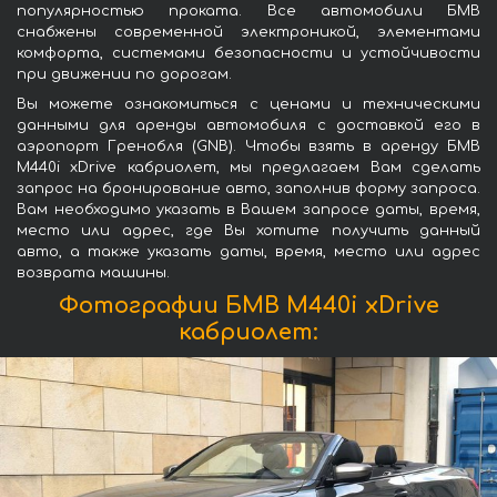
популярностью проката. Все автомобили БМВ
снабжены современной электроникой, элементами
комфорта, системами безопасности и устойчивости
при движении по дорогам.
Вы можете ознакомиться с ценами и техническими
данными для аренды автомобиля с доставкой его в
аэропорт Гренобля (GNB). Чтобы взять в аренду БМВ
M440i xDrive кабриолет, мы предлагаем Вам сделать
запрос на бронирование авто, заполнив форму запроса.
Вам необходимо указать в Вашем запросе даты, время,
место или адрес, где Вы хотите получить данный
авто, а также указать даты, время, место или адрес
возврата машины.
Фотографии БМВ M440i xDrive
кабриолет: