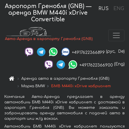
Аэропорт Гренобля (GNB) —
RUS
ENG
аренда BMW M440i xDrive
Convertible
Авто-Аренда в аэропорту Гренобля (GNB)
(рус,
De)
+4917622366899
(Eng)
+4917622366900
Аренда авто в аэропорту Гренобля (GNB)
Марка BMW
БМВ M440i xDrive кабриолет
Компания Авто-Аренда предлагает в аренду
автомобиль БМВ M440i xDrive кабриолет с доставкой в
аэропорт Гренобля (GNB). Вы можете заказать и
забронировать аренду автомобиля с подачей авто в
аэропорт или ж/д вокзал.
Автомобиль БМВ M440i xDrive кабриолет пользуются