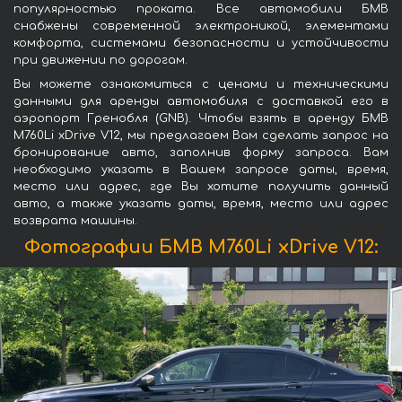
популярностью проката. Все автомобили БМВ
снабжены современной электроникой, элементами
комфорта, системами безопасности и устойчивости
при движении по дорогам.
Вы можете ознакомиться с ценами и техническими
данными для аренды автомобиля с доставкой его в
аэропорт Гренобля (GNB). Чтобы взять в аренду БМВ
M760Li xDrive V12, мы предлагаем Вам сделать запрос на
бронирование авто, заполнив форму запроса. Вам
необходимо указать в Вашем запросе даты, время,
место или адрес, где Вы хотите получить данный
авто, а также указать даты, время, место или адрес
возврата машины.
Фотографии БМВ M760Li xDrive V12: