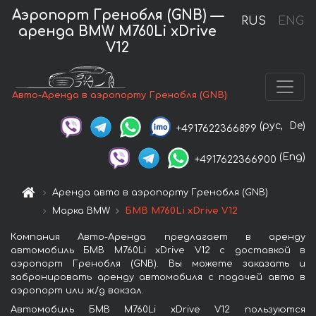
Аэропорт Гренобля (GNB) —
RUS
ENG
аренда BMW M760Li xDrive
V12
Авто-Аренда в аэропорту Гренобля (GNB)
(рус,
De)
+4917622366899
(Eng)
+4917622366900
Аренда авто в аэропорту Гренобля (GNB)
Марка BMW
БМВ M760Li xDrive V12
Компания Авто-Аренда предлагает в аренду
автомобиль БМВ M760Li xDrive V12 с доставкой в
аэропорт Гренобля (GNB). Вы можете заказать и
забронировать аренду автомобиля с подачей авто в
аэропорт или ж/д вокзал.
Автомобиль БМВ M760Li xDrive V12 пользуются