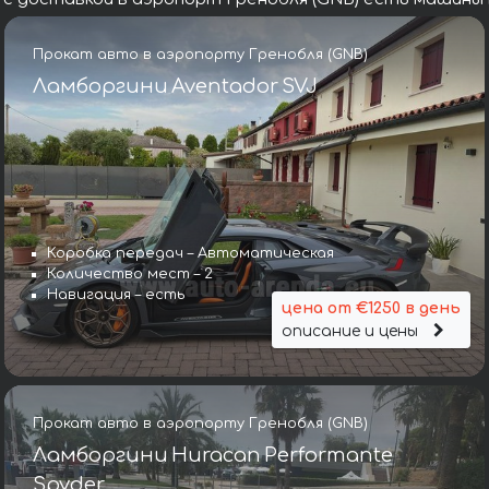
Прокат авто в аэропорту Гренобля (GNB)
Ламборгини Aventador SVJ
Коробка передач – Автоматическая
Количество мест – 2
Навигация – есть
цена от €1250 в день
описание и цены
Прокат авто в аэропорту Гренобля (GNB)
Ламборгини Huracan Performante
Spyder