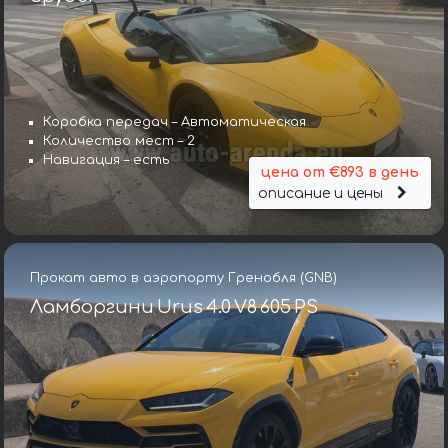
Коробка передач – Автоматическая
Количество мест – 2
Навигация – есть
цена от €893 в день
описание и цены
Прокат авто в аэропорту Гренобля (GNB)
Ламборгини Urus 4.0 V8 605 PS