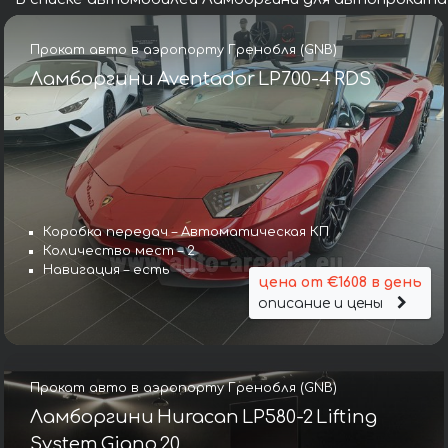
Прокат авто в аэропорту Гренобля (GNB)
Ламборгини Aventador LP700-4 RDS
Коробка передач – Автоматическая КП
Количество мест – 2
Навигация – есть
цена от €1608 в день
описание и цены
Прокат авто в аэропорту Гренобля (GNB)
Ламборгини Huracan LP580-2 Lifting
System Giano 20