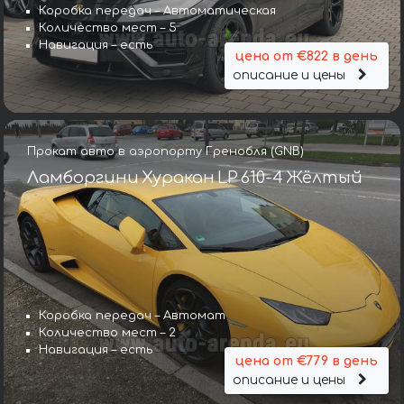
Коробка передач – Автоматическая
Количество мест – 5
Навигация – есть
цена от €822 в день
описание и цены
Прокат авто в аэропорту Гренобля (GNB)
Ламборгини Хуракан LP 610-4 Жёлтый
Коробка передач – Автомат
Количество мест – 2
Навигация – есть
цена от €779 в день
описание и цены