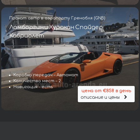
Прокат авто в аэропорту Гренобля (GNB)
Ламборгини Хуракан Спайдер
Кабриолет
Коробка передач – Автомат
Количество мест – 2
Навигация – есть
цена от €858 в день
описание и цены