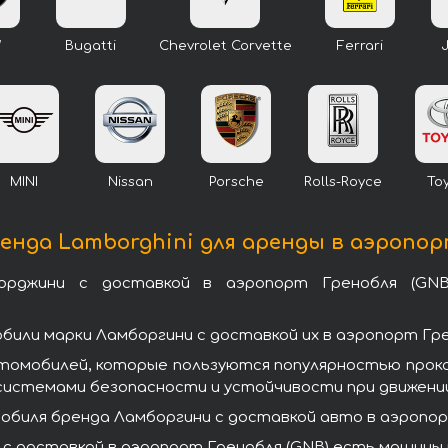
W
Bugatti
Chevrolet Corvette
Ferrari
MINI
Nissan
Porsche
Rolls-Royce
To
нда Lamborghini для аренды в аэропор
рджини с доставкой в аэропорт Гренобля (GNB)
или марки Ламборгини с доставкой их в аэропорт Гре
втомобилей, которые пользуются популярностью прок
системами безопасности и устойчивости при движении
биля бренда Ламборгини с доставкой авто в аэропорт
с доставкой в аэропорт Гренобля (GNB) есть машины п