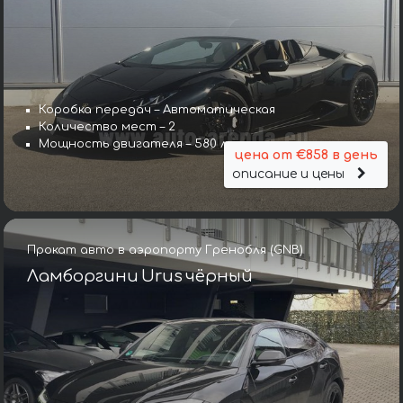
Коробка передач – Автоматическая
Количество мест – 2
Мощность двигателя – 580 л. с.
цена от €858 в день
описание и цены
Прокат авто в аэропорту Гренобля (GNB)
Ламборгини Urus чёрный