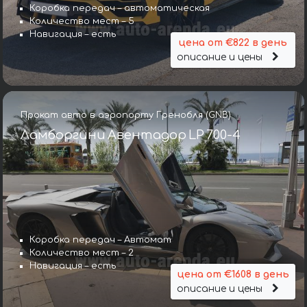
Коробка передач – автоматическая
Количество мест – 5
Навигация – есть
цена от €822 в день
описание и цены
Прокат авто в аэропорту Гренобля (GNB)
Ламборгини Авентадор LP 700-4
Коробка передач – Автомат
Количество мест – 2
Навигация – есть
цена от €1608 в день
описание и цены