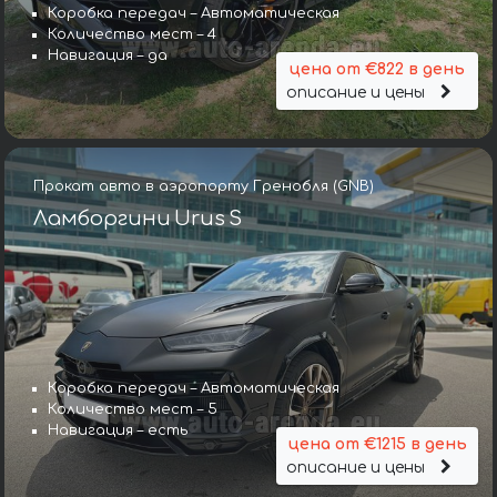
Коробка передач – Автоматическая
Количество мест – 4
Навигация – да
цена от €822 в день
описание и цены
Прокат авто в аэропорту Гренобля (GNB)
Ламборгини Urus S
Коробка передач – Автоматическая
Количество мест – 5
Навигация – есть
цена от €1215 в день
описание и цены