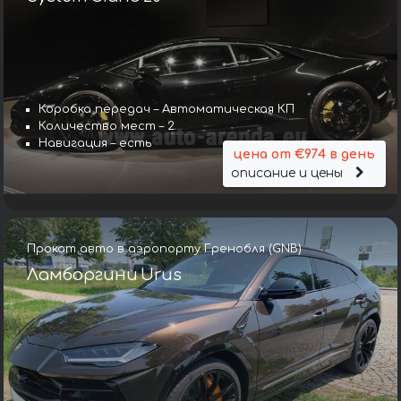
Коробка передач – Автоматическая КП
Количество мест – 2
Навигация – есть
цена от €974 в день
описание и цены
Прокат авто в аэропорту Гренобля (GNB)
Ламборгини Urus