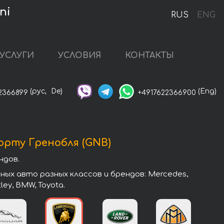
ni
RUS
ENG
УСЛУГИ
УСЛОВИЯ
КОНТАКТЫ
(рус,
De)
(Eng)
2366899
+4917622366900
рту Гренобля (GNB)
ндов.
ых авто разных классов и брендов: Mercedes,
tley, BMW, Toyota.