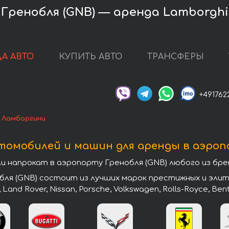
Гренобля (GNB) — аренда Lamborghi
А АВТО
КУПИТЬ АВТО
ТРАНСФЕРЫ
+491762
 Ламборгини
томобилей и машин для аренды в аэропо
напрокат в аэропорту Гренобля (GNB) любого из бре
ля (GNB) состоит из лучших марок престижных и элитн
, Land Rover, Nissan, Porsche, Volkswagen, Rolls-Royce, Ben