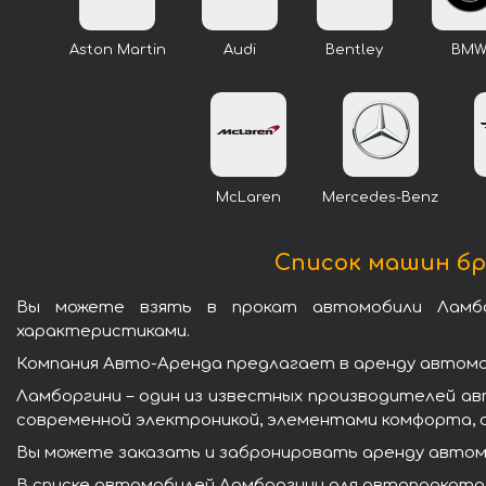
Aston Martin
Audi
Bentley
BM
McLaren
Mercedes-Benz
Список машин бре
Вы можете взять в прокат автомобили Ламбо
характеристиками.
Компания Авто-Аренда предлагает в аренду автомоб
Ламборгини – один из известных производителей а
современной электроникой, элементами комфорта, 
Вы можете заказать и забронировать аренду автомо
В списке автомобилей Ламборгини для автопроката 