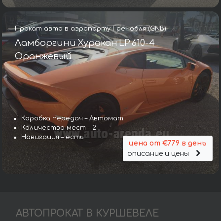
Прокат авто в аэропорту Гренобля (GNB)
Ламборгини Хуракан LP 610-4
Оранжевый
Коробка передач – Автомат
Количество мест – 2
Навигация – есть
цена от €779 в день
описание и цены
АВТОПРОКАТ В КУРШЕВЕЛЕ