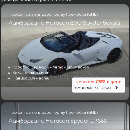
Прокат авто в аэропорту Гренобля (GNB)
Ламборгини Huracan EVO Spyder белый
Коробка передач – Автоматическая
Количество мест – 2
Навигация – есть
цена от €893 в день
описание и цены
Прокат авто в аэропорту Гренобля (GNB)
Ламборгини Huracan Spyder LP 580