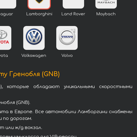
Jaguar
Lamborghini
Land Rover
Maybach
yota
Volkswagen
Volvo
ту Гренобля (GNB)
, которые обладают уникальными скоростными
нобля (GNB).
ата в Европе. Все автомобили Ламборгини снабжены
 по дорогам.
 или ж/д вокзал.
ремиум-класса для VIP-персон.