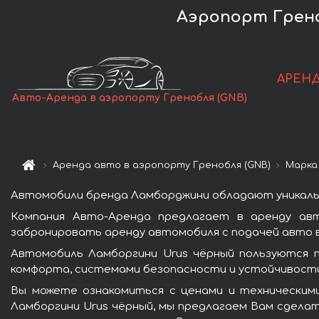
Аэропорт Грено
АРЕНД
Авто-Аренда в аэропорту Гренобля (GNB)
Аренда авто в аэропорту Гренобля (GNB)
Марка
Автомобили бренда Ламборджини обладают уникаль
Компания Авто-Аренда предлагает в аренду авт
забронировать аренду автомобиля с подачей авто в
Автомобиль Ламборгини Urus чёрный пользуются 
комфорта, системами безопасности и устойчивости 
Вы можете ознакомиться с ценами и техническими
Ламборгини Urus чёрный, мы предлагаем Вам сделат