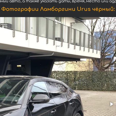
нный авто, а также указать даты, время, место или а
Фотографии Ламборгини Urus чёрный: