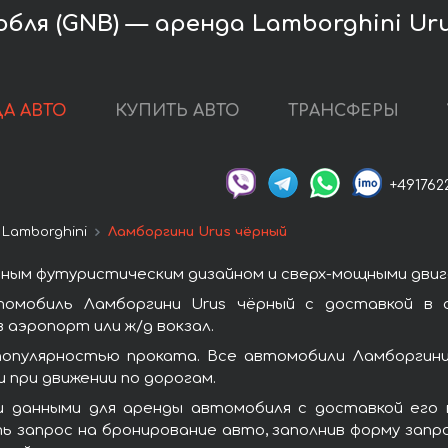
бля (GNB) — аренда Lamborghini Uru
А АВТО
КУПИТЬ АВТО
ТРАНСФЕРЫ
+491762
 Lamborghini
Ламборгини Urus чёрный
ным футуристическим дизайном и сверх-мощными двиг
омобиль Ламборгини Urus чёрный с доставкой в 
 аэропорт или ж/д вокзал.
популярностью проката. Все автомобили Ламборгини
при движении по дорогам.
 данными для аренды автомобиля с доставкой его 
ь запрос на бронирование авто, заполнив форму запр