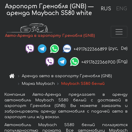
Аэропорт Гренобля (GNB) —
RUS
ENG
аренда Maybach S580 white
Авто-Аренда в аэропорту Гренобля (GNB)
(рус,
De)
+4917622366899
(Eng)
+4917622366900
Аренда авто в аэропорту Гренобля (GNB)
Марка Maybach
Maybach S580 белый
Компания Авто-Аренда предлагает в аренду
автомобиль Maybach S580 белый с доставкой в
аэропорт Гренобля (GNB). Вы можете заказать и
забронировать аренду автомобиля с подачей авто в
аэропорт или ж/д вокзал.
Автомобиль Maybach S580 белый пользуются
популярностью проката. Все автомобили Maybach