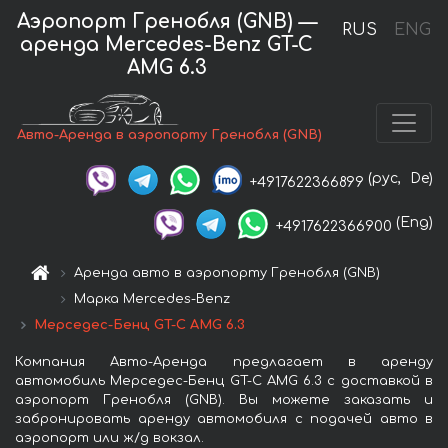
Аэропорт Гренобля (GNB) —
RUS
ENG
аренда Mercedes-Benz GT-C
AMG 6.3
Авто-Аренда в аэропорту Гренобля (GNB)
(рус,
De)
+4917622366899
(Eng)
+4917622366900
Аренда авто в аэропорту Гренобля (GNB)
Марка Mercedes-Benz
Мерседес-Бенц GT-C AMG 6.3
Компания Авто-Аренда предлагает в аренду
автомобиль Мерседес-Бенц GT-C AMG 6.3 с доставкой в
аэропорт Гренобля (GNB). Вы можете заказать и
забронировать аренду автомобиля с подачей авто в
аэропорт или ж/д вокзал.