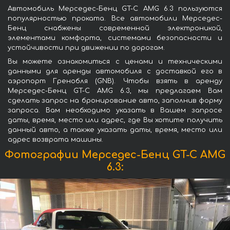
Автомобиль Мерседес-Бенц GT-C AMG 6.3 пользуются
популярностью проката. Все автомобили Мерседес-
Бенц снабжены современной электроникой,
элементами комфорта, системами безопасности и
устойчивости при движении по дорогам.
Вы можете ознакомиться с ценами и техническими
данными для аренды автомобиля с доставкой его в
аэропорт Гренобля (GNB). Чтобы взять в аренду
Мерседес-Бенц GT-C AMG 6.3, мы предлагаем Вам
сделать запрос на бронирование авто, заполнив форму
запроса. Вам необходимо указать в Вашем запросе
даты, время, место или адрес, где Вы хотите получить
данный авто, а также указать даты, время, место или
адрес возврата машины.
Фотографии Мерседес-Бенц GT-C AMG
6.3: