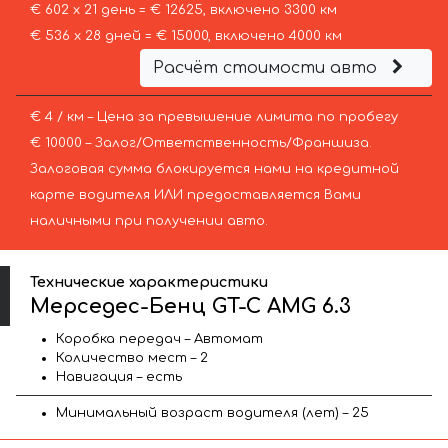
€ 602 х 21 день = € 12625, включено 3300 км
€ 536 х 28 дней = € 15000, включено 4000 км
Расчёт стоимости авто
€ 4 / км – Цена за превышение лимита по пробегу
€ 10000 – Залог/Ответственность/Франшиза.
Залоговая сумма блокируется нами на кредитной
карте водителя ИЛИ предоставляется Вами
наличными при получении авто.
Технические характеристики
Мерседес-Бенц GT-C AMG 6.3
Коробка передач – Автомат
Количество мест – 2
Навигация – есть
Минимальный возраст водителя (лет) – 25