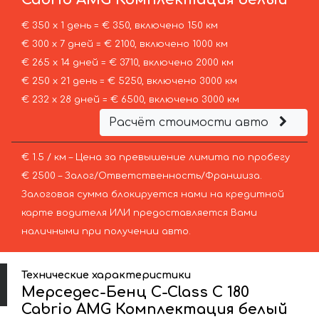
€ 350 х 1 день = € 350, включено 150 км
€ 300 х 7 дней = € 2100, включено 1000 км
€ 265 х 14 дней = € 3710, включено 2000 км
€ 250 х 21 день = € 5250, включено 3000 км
€ 232 х 28 дней = € 6500, включено 3000 км
Расчёт стоимости авто
€ 1.5 / км – Цена за превышение лимита по пробегу
€ 2500 – Залог/Ответственность/Франшиза.
Залоговая сумма блокируется нами на кредитной
карте водителя ИЛИ предоставляется Вами
наличными при получении авто.
Технические характеристики
Мерседес-Бенц C-Class C 180
Cabrio AMG Комплектация белый