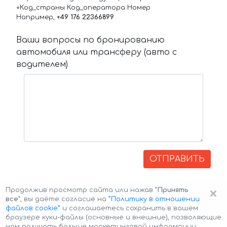
+Код_страны Код_оператора Номер
Например,
+49 176 22366899
Ваши вопросы по бронированию
автомобиля или трансферу (авто с
водителем)
ОТПРАВИТЬ
×
Продолжив просмотр сайта или нажав
"Принять
все"
, вы даёте согласие на
”Политику в отношении
файлов cookie”
и соглашаетесь сохранить в вашем
браузере куки-файлы (основные и внешние), позволяющие
нам получать больше маркетинговой информации,