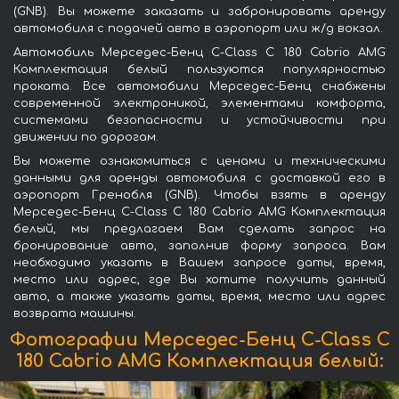
(GNB). Вы можете заказать и забронировать аренду
автомобиля с подачей авто в аэропорт или ж/д вокзал.
Автомобиль Мерседес-Бенц C-Class C 180 Cabrio AMG
Комплектация белый пользуются популярностью
проката. Все автомобили Мерседес-Бенц снабжены
современной электроникой, элементами комфорта,
системами безопасности и устойчивости при
движении по дорогам.
Вы можете ознакомиться с ценами и техническими
данными для аренды автомобиля с доставкой его в
аэропорт Гренобля (GNB). Чтобы взять в аренду
Мерседес-Бенц C-Class C 180 Cabrio AMG Комплектация
белый, мы предлагаем Вам сделать запрос на
бронирование авто, заполнив форму запроса. Вам
необходимо указать в Вашем запросе даты, время,
место или адрес, где Вы хотите получить данный
авто, а также указать даты, время, место или адрес
возврата машины.
Фотографии Мерседес-Бенц C-Class C
180 Cabrio AMG Комплектация белый: