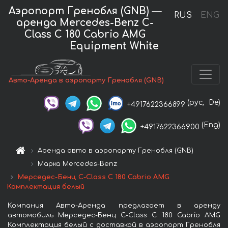
Аэропорт Гренобля (GNB) —
RUS
ENG
аренда Mercedes-Benz C-
Class C 180 Cabrio AMG
Equipment White
Авто-Аренда в аэропорту Гренобля (GNB)
(рус,
De)
+4917622366899
(Eng)
+4917622366900
Аренда авто в аэропорту Гренобля (GNB)
Марка Mercedes-Benz
Мерседес-Бенц C-Class C 180 Cabrio AMG
Комплектация белый
Компания Авто-Аренда предлагает в аренду
автомобиль Мерседес-Бенц C-Class C 180 Cabrio AMG
Комплектация белый с доставкой в аэропорт Гренобля