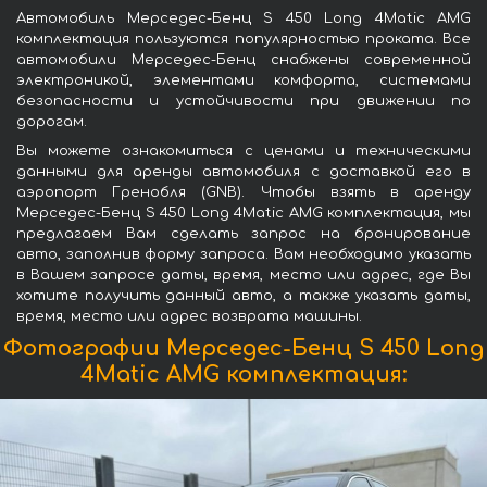
Автомобиль Мерседес-Бенц S 450 Long 4Matic AMG
комплектация пользуются популярностью проката. Все
автомобили Мерседес-Бенц снабжены современной
электроникой, элементами комфорта, системами
безопасности и устойчивости при движении по
дорогам.
Вы можете ознакомиться с ценами и техническими
данными для аренды автомобиля с доставкой его в
аэропорт Гренобля (GNB). Чтобы взять в аренду
Мерседес-Бенц S 450 Long 4Matic AMG комплектация, мы
предлагаем Вам сделать запрос на бронирование
авто, заполнив форму запроса. Вам необходимо указать
в Вашем запросе даты, время, место или адрес, где Вы
хотите получить данный авто, а также указать даты,
время, место или адрес возврата машины.
Фотографии Мерседес-Бенц S 450 Long
4Matic AMG комплектация: