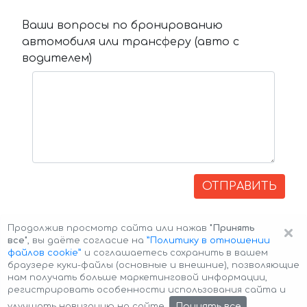
Ваши вопросы по бронированию
автомобиля или трансферу (авто с
водителем)
ОТПРАВИТЬ
×
Продолжив просмотр сайта или нажав
"Принять
все"
, вы даёте согласие на
”Политику в отношении
файлов cookie”
и соглашаетесь сохранить в вашем
браузере куки-файлы (основные и внешние), позволяющие
нам получать больше маркетинговой информации,
регистрировать особенности использования сайта и
Авторские права © 2026 Авто-Аренда
Cookie Policy
Принять все
улучшать навигацию на сайте.