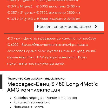
€ 429 х 7 дней = € 3000, включено 1200 км
€ 379 х 14 дней = € 5300, включено 2400 км
€ 357 х 21 день = € 7500, включено 3500 км
€ 321 х 28 дней = € 9000, включено 3500 км
Расчёт стоимости авто
€ 3 / км – Цена за превышение лимита по пробегу
€ 6000 – Залог/Ответственность/Франшиза.
Залоговая сумма блокируется нами на кредитной
карте водителя ИЛИ предоставляется Вами
наличными при получении авто.
Технические характеристики
Мерседес-Бенц S 450 Long 4Matic
AMG комплектация
Коробка передач – Автоматическая
Количество мест – 5
Навигация – есть