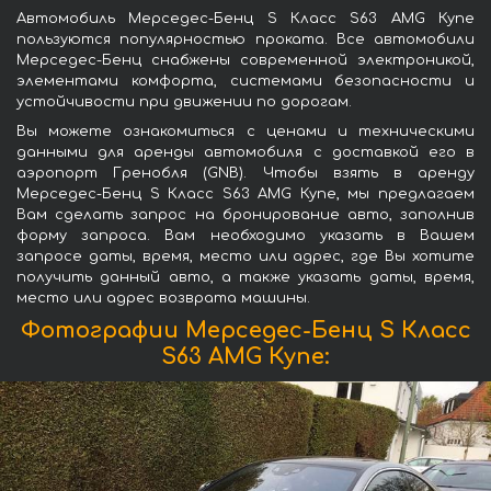
Автомобиль Мерседес-Бенц S Класс S63 AMG Купе
пользуются популярностью проката. Все автомобили
Мерседес-Бенц снабжены современной электроникой,
элементами комфорта, системами безопасности и
устойчивости при движении по дорогам.
Вы можете ознакомиться с ценами и техническими
данными для аренды автомобиля с доставкой его в
аэропорт Гренобля (GNB). Чтобы взять в аренду
Мерседес-Бенц S Класс S63 AMG Купе, мы предлагаем
Вам сделать запрос на бронирование авто, заполнив
форму запроса. Вам необходимо указать в Вашем
запросе даты, время, место или адрес, где Вы хотите
получить данный авто, а также указать даты, время,
место или адрес возврата машины.
Фотографии Мерседес-Бенц S Класс
S63 AMG Купе: