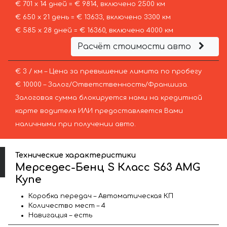
€ 701 х 14 дней = € 9814, включено 2500 км
€ 650 х 21 день = € 13633, включено 3300 км
€ 585 х 28 дней = € 16360, включено 4000 км
Расчёт стоимости авто
€ 3 / км – Цена за превышение лимита по пробегу
€ 10000 – Залог/Ответственность/Франшиза.
Залоговая сумма блокируется нами на кредитной
карте водителя ИЛИ предоставляется Вами
наличными при получении авто.
Технические характеристики
Мерседес-Бенц S Класс S63 AMG
Купе
Коробка передач – Автоматическая КП
Количество мест – 4
Навигация – есть