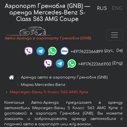
Аэропорт Гренобля (GNB) —
RUS
ENG
аренда Mercedes-Benz S-
Class S63 AMG Coupe
Авто-Аренда в аэропорту Гренобля (GNB)
(рус,
De)
+4917622366899
(Eng)
+4917622366900
Аренда авто в аэропорту Гренобля (GNB)
Марка Mercedes-Benz
Мерседес-Бенц S Класс S63 AMG Купе
Компания Авто-Аренда предлагает в аренду
автомобиль Мерседес-Бенц S Класс S63 AMG Купе с
доставкой в аэропорт Гренобля (GNB). Вы можете
заказать и забронировать аренду автомобиля с
подачей авто в аэропорт или ж/д вокзал.