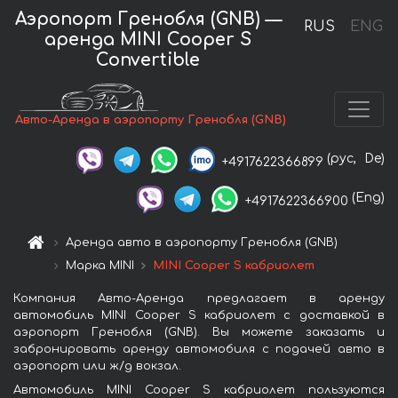
Аэропорт Гренобля (GNB) —
RUS
ENG
аренда MINI Cooper S
Convertible
Авто-Аренда в аэропорту Гренобля (GNB)
(рус,
De)
+4917622366899
(Eng)
+4917622366900
Аренда авто в аэропорту Гренобля (GNB)
Марка MINI
MINI Cooper S кабриолет
Компания Авто-Аренда предлагает в аренду
автомобиль MINI Cooper S кабриолет с доставкой в
аэропорт Гренобля (GNB). Вы можете заказать и
забронировать аренду автомобиля с подачей авто в
аэропорт или ж/д вокзал.
Автомобиль MINI Cooper S кабриолет пользуются