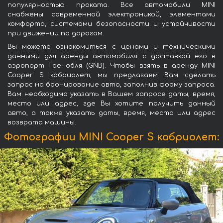
популярностью проката. Все автомобили MINI
снабжены современной электроникой, элементами
комфорта, системами безопасности и устойчивости
при движении по дорогам.
Вы можете ознакомиться с ценами и техническими
данными для аренды автомобиля с доставкой его в
аэропорт Гренобля (GNB). Чтобы взять в аренду MINI
Cooper S кабриолет, мы предлагаем Вам сделать
запрос на бронирование авто, заполнив форму запроса.
Вам необходимо указать в Вашем запросе даты, время,
место или адрес, где Вы хотите получить данный
авто, а также указать даты, время, место или адрес
возврата машины.
Фотографии MINI Cooper S кабриолет: