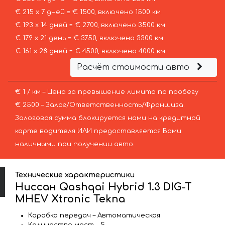
€ 215 х 7 дней = € 1500, включено 1500 км
€ 193 х 14 дней = € 2700, включено 3500 км
€ 179 х 21 день = € 3750, включено 3300 км
€ 161 х 28 дней = € 4500, включено 4000 км
Расчёт стоимости авто
€ 1 / км – Цена за превышение лимита по пробегу
€ 2500 – Залог/Ответственность/Франшиза.
Залоговая сумма блокируется нами на кредитной
карте водителя ИЛИ предоставляется Вами
наличными при получении авто.
Технические характеристики
Ниссан Qashqai Hybrid 1.3 DIG-T
MHEV Xtronic Tekna
Коробка передач – Автоматическая
Количество мест – 5