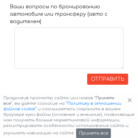
Ваши вопросы по бронированию
автомобиля или трансферу (авто с
водителем)
ОТПРАВИТЬ
×
Продолжив просмотр сайта или нажав
"Принять
все"
, вы даёте согласие на
”Политику в отношении
файлов cookie”
и соглашаетесь сохранить в вашем
браузере куки-файлы (основные и внешние), позволяющие
нам получать больше маркетинговой информации,
регистрировать особенности использования сайта и
Авторские права © 2026 Авто-Аренда
Cookie Policy
Принять все
улучшать навигацию на сайте.