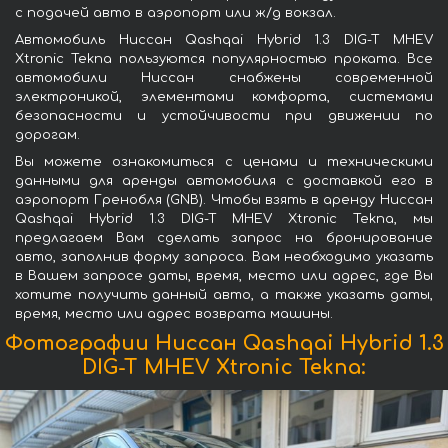
с подачей авто в аэропорт или ж/д вокзал.
Автомобиль Ниссан Qashqai Hybrid 1.3 DIG-T MHEV
Xtronic Tekna пользуются популярностью проката. Все
автомобили Ниссан снабжены современной
электроникой, элементами комфорта, системами
безопасности и устойчивости при движении по
дорогам.
Вы можете ознакомиться с ценами и техническими
данными для аренды автомобиля с доставкой его в
аэропорт Гренобля (GNB). Чтобы взять в аренду Ниссан
Qashqai Hybrid 1.3 DIG-T MHEV Xtronic Tekna, мы
предлагаем Вам сделать запрос на бронирование
авто, заполнив форму запроса. Вам необходимо указать
в Вашем запросе даты, время, место или адрес, где Вы
хотите получить данный авто, а также указать даты,
время, место или адрес возврата машины.
Фотографии Ниссан Qashqai Hybrid 1.3
DIG-T MHEV Xtronic Tekna: