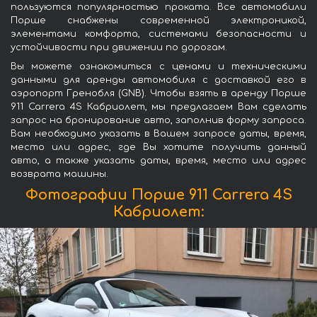
пользуются популярностью проката. Все автомобили
Порше снабжены современной электроникой,
элементами комфорта, системами безопасности и
устойчивости при движении по дорогам.
Вы можете ознакомиться с ценами и техническими
данными для аренды автомобиля с доставкой его в
аэропорт Гренобля (GNB). Чтобы взять в аренду Порше
911 Carrera 4S Кабриолет, мы предлагаем Вам сделать
запрос на бронирование авто, заполнив форму запроса.
Вам необходимо указать в Вашем запросе даты, время,
место или адрес, где Вы хотите получить данный
авто, а также указать даты, время, место или адрес
возврата машины.
Фотографии Порше 911 Carrera 4S
Кабриолет: