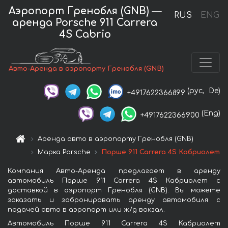
Аэропорт Гренобля (GNB) —
RUS
ENG
аренда Porsche 911 Carrera
4S Cabrio
Авто-Аренда в аэропорту Гренобля (GNB)
(рус,
De)
+4917622366899
(Eng)
+4917622366900
Аренда авто в аэропорту Гренобля (GNB)
Марка Porsche
Порше 911 Carrera 4S Кабриолет
Компания Авто-Аренда предлагает в аренду
автомобиль Порше 911 Carrera 4S Кабриолет с
доставкой в аэропорт Гренобля (GNB). Вы можете
заказать и забронировать аренду автомобиля с
подачей авто в аэропорт или ж/д вокзал.
Автомобиль Порше 911 Carrera 4S Кабриолет