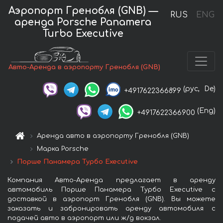
Аэропорт Гренобля (GNB) —
RUS
ENG
аренда Porsche Panamera
Turbo Executive
Авто-Аренда в аэропорту Гренобля (GNB)
(рус,
De)
+4917622366899
(Eng)
+4917622366900
Аренда авто в аэропорту Гренобля (GNB)
Марка Porsche
Порше Панамера Турбо Executive
Компания Авто-Аренда предлагает в аренду
автомобиль Порше Панамера Турбо Executive с
доставкой в аэропорт Гренобля (GNB). Вы можете
заказать и забронировать аренду автомобиля с
подачей авто в аэропорт или ж/д вокзал.