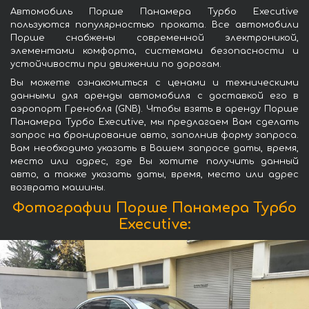
Автомобиль Порше Панамера Турбо Executive
пользуются популярностью проката. Все автомобили
Порше снабжены современной электроникой,
элементами комфорта, системами безопасности и
устойчивости при движении по дорогам.
Вы можете ознакомиться с ценами и техническими
данными для аренды автомобиля с доставкой его в
аэропорт Гренобля (GNB). Чтобы взять в аренду Порше
Панамера Турбо Executive, мы предлагаем Вам сделать
запрос на бронирование авто, заполнив форму запроса.
Вам необходимо указать в Вашем запросе даты, время,
место или адрес, где Вы хотите получить данный
авто, а также указать даты, время, место или адрес
возврата машины.
Фотографии Порше Панамера Турбо
Executive: