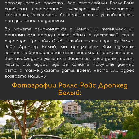
популярностью проката. Все автомобили Роллс-Ройс
снабжены современной электроникой, элементами
комфорта, системами безопасности и устойчивости
при движении по дорогам.
Вы можете ознакомиться с ценами и техническими
данными для аренды автомобиля с доставкой его в
аэропорт Гренобля (GNB). Чтобы взять в аренду Роллс-
Ройс Дропхед Белый, мы предлагаем Вам сделать
запрос на бронирование авто, заполнив форму запроса.
Вам необходимо указать в Вашем запросе даты, время,
место или адрес, где Вы хотите получить данный
авто, а также указать даты, время, место или адрес
возврата машины.
Фотографии Роллс-Ройс Дропхед
Белый: