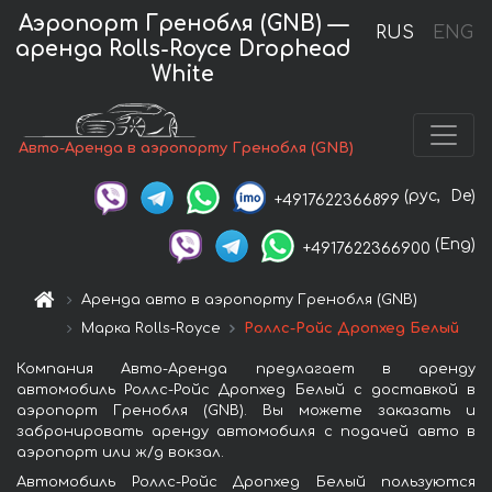
Аэропорт Гренобля (GNB) —
RUS
ENG
аренда Rolls-Royce Drophead
White
Авто-Аренда в аэропорту Гренобля (GNB)
(рус,
De)
+4917622366899
(Eng)
+4917622366900
Аренда авто в аэропорту Гренобля (GNB)
Марка Rolls-Royce
Роллс-Ройс Дропхед Белый
Компания Авто-Аренда предлагает в аренду
автомобиль Роллс-Ройс Дропхед Белый с доставкой в
аэропорт Гренобля (GNB). Вы можете заказать и
забронировать аренду автомобиля с подачей авто в
аэропорт или ж/д вокзал.
Автомобиль Роллс-Ройс Дропхед Белый пользуются