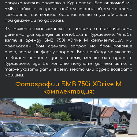
популярностью проката в Куршевеле. Все автомобили
БМВ снабжены современной электроникой, элементами
комфорта, системами безопасности и устойчивости
при движении по дорогам.
Вы можете ознакомиться с ценами и техническими
данными для аренды автомобиля в Куршевеле. Чтобы
взять в аренду БМВ 750i XDrive M комплектация, мы
предлагаем Вам сделать запрос на бронирование
авто, заполнив форму запроса. Вам необходимо указать
в Вашем запросе даты, время, место или адрес в
Куршевеле, где Вы хотите получить данный авто, а
также указать даты, время, место или адрес возврата
машины.
Фотографии БМВ 750i XDrive M
комплектация: