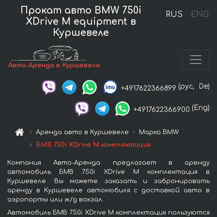
Прокат авто BMW 750i
RUS
ENG
XDrive M equipment в
Куршевеле
Авто-Аренда в Куршевеле
(рус,
De)
+4917622366899
(Eng)
+4917622366900
Аренда авто в Куршевеле
Марка BMW
БМВ 750i XDrive M комплектация
Компания Авто-Аренда предлагает в аренду
автомобиль БМВ 750i XDrive M комплектация в
Куршевеле. Вы можете заказать и забронировать
аренду в Куршевеле автомобиля с доставкой авто в
аэропорты или ж/д вокзал.
Автомобиль БМВ 750i XDrive M комплектация пользуются