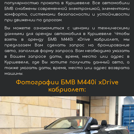
популярностью проката в Куршевеле. Все автомобили
БМВ снабжены современной электроникой, элементами
комфорта, системами безопасности и устойчивости
при движении по дорогам.
Вы можете ознакомиться с ценами и техническими
данными для аренды автомобиля в Куршевеле. Чтобы
взять в аренду БМВ M440i xDrive кабриолет, мы
предлагаем Вам сделать запрос на бронирование
авто, заполнив форму запроса. Вам необходимо указать
в Вашем запросе даты, время, место или адрес в
Куршевеле, где Вы хотите получить данный авто, а
также указать даты, время, место или адрес возврата
машины.
Фотографии БМВ M440i xDrive
кабриолет: