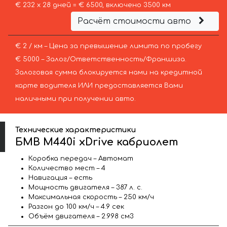
€ 232 х 28 дней = € 6500, включено 3500 км
Расчёт стоимости авто
€ 2 / км – Цена за превышение лимита по пробегу
€ 5000 – Залог/Ответственность/Франшиза.
Залоговая сумма блокируется нами на кредитной
карте водителя ИЛИ предоставляется Вами
наличными при получении авто.
Технические характеристики
БМВ M440i xDrive кабриолет
Коробка передач – Автомат
Количество мест – 4
Навигация – есть
Мощность двигателя – 387 л. с.
Максимальная скорость – 250 км/ч
Разгон до 100 км/ч – 4.9 сек
Объём двигателя – 2.998 см3