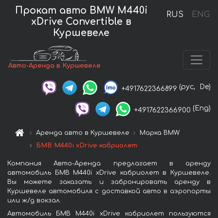
Прокат авто BMW M440i
RUS
ENG
xDrive Convertible в
Куршевеле
Авто-Аренда в Куршевеле
(рус,
De)
+4917622366899
(Eng)
+4917622366900
Аренда авто в Куршевеле
Марка BMW
БМВ M440i xDrive кабриолет
Компания Авто-Аренда предлагает в аренду
автомобиль БМВ M440i xDrive кабриолет в Куршевеле.
Вы можете заказать и забронировать аренду в
Куршевеле автомобиля с доставкой авто в аэропорты
или ж/д вокзал.
Автомобиль БМВ M440i xDrive кабриолет пользуются