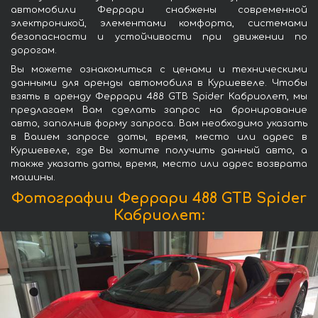
автомобили Феррари снабжены современной
электроникой, элементами комфорта, системами
безопасности и устойчивости при движении по
дорогам.
Вы можете ознакомиться с ценами и техническими
данными для аренды автомобиля в Куршевеле. Чтобы
взять в аренду Феррари 488 GTB Spider Кабриолет, мы
предлагаем Вам сделать запрос на бронирование
авто, заполнив форму запроса. Вам необходимо указать
в Вашем запросе даты, время, место или адрес в
Куршевеле, где Вы хотите получить данный авто, а
также указать даты, время, место или адрес возврата
машины.
Фотографии Феррари 488 GTB Spider
Кабриолет: