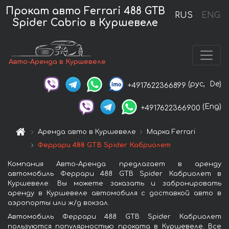
Прокат авто Ferrari 488 GTB
RUS
ENG
Spider Cabrio в Куршевеле
Авто-Аренда в Куршевеле
(рус,
De)
+4917622366899
(Eng)
+4917622366900
Аренда авто в Куршевеле
Марка Ferrari
Феррари 488 GTB Spider Кабриолет
Компания Авто-Аренда предлагает в аренду
автомобиль Феррари 488 GTB Spider Кабриолет в
Куршевеле. Вы можете заказать и забронировать
аренду в Куршевеле автомобиля с доставкой авто в
аэропорты или ж/д вокзал.
Автомобиль Феррари 488 GTB Spider Кабриолет
пользуются популярностью проката в Куршевеле. Все