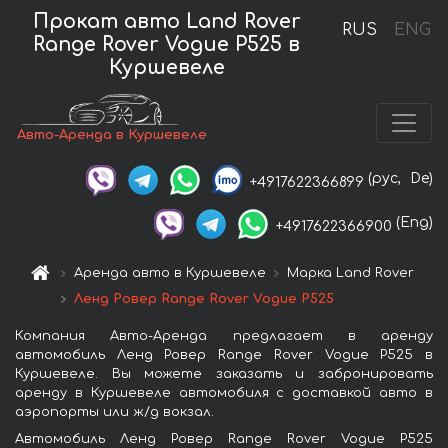
Прокат авто Land Rover
RUS
ENG
Range Rover Vogue P525 в
Куршевеле
Авто-Аренда в Куршевеле
(рус,
De)
+4917622366899
(Eng)
+4917622366900
Аренда авто в Куршевеле
Марка Land Rover
Ленд Ровер Range Rover Vogue P525
Компания Авто-Аренда предлагает в аренду
автомобиль Ленд Ровер Range Rover Vogue P525 в
Куршевеле. Вы можете заказать и забронировать
аренду в Куршевеле автомобиля с доставкой авто в
аэропорты или ж/д вокзал.
Автомобиль Ленд Ровер Range Rover Vogue P525