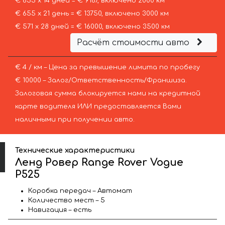
€ 655 х 14 дней = € 9167, включено 2000 км
€ 655 х 21 день = € 13750, включено 3000 км
€ 571 х 28 дней = € 16000, включено 3500 км
Расчёт стоимости авто
€ 4 / км – Цена за превышение лимита по пробегу
€ 10000 – Залог/Ответственность/Франшиза.
Залоговая сумма блокируется нами на кредитной
карте водителя ИЛИ предоставляется Вами
наличными при получении авто.
Технические характеристики
Ленд Ровер Range Rover Vogue
P525
Коробка передач – Автомат
Количество мест – 5
Навигация – есть