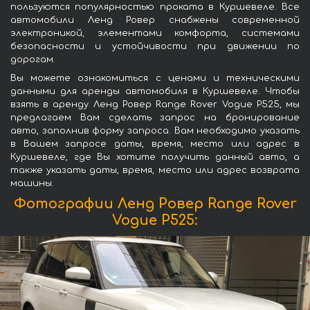
пользуются популярностью проката в Куршевеле. Все
автомобили Ленд Ровер снабжены современной
электроникой, элементами комфорта, системами
безопасности и устойчивости при движении по
дорогам.
Вы можете ознакомиться с ценами и техническими
данными для аренды автомобиля в Куршевеле. Чтобы
взять в аренду Ленд Ровер Range Rover Vogue P525, мы
предлагаем Вам сделать запрос на бронирование
авто, заполнив форму запроса. Вам необходимо указать
в Вашем запросе даты, время, место или адрес в
Куршевеле, где Вы хотите получить данный авто, а
также указать даты, время, место или адрес возврата
машины.
Фотографии Ленд Ровер Range Rover
Vogue P525: