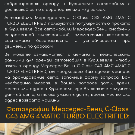
забронировать аренду в Куршевеле автомобиля с
доставкой авто в аэропорты или ж/д вокзал.
Автомобиль Мерседес-Бенц C-Class C43 AMG 4MATIC
TURBO ELECTRIFIED пользуются популярностью проката
в Куршевеле. Все автомобили Мерседес-Бенц снабжены
современной электроникой, элементами комфорта,
системами безопасности и устойчивости при
движении по дорогам.
Вы можете ознакомиться с ценами и техническими
данными для аренды автомобиля в Куршевеле. Чтобы
взять в аренду Мерседес-Бенц C-Class C43 AMG 4MATIC
TURBO ELECTRIFIED, мы предлагаем Вам сделать запрос
на бронирование авто, заполнив форму запроса. Вам
необходимо указать в Вашем запросе даты, время,
место или адрес в Куршевеле, где Вы хотите получить
данный авто, а также указать даты, время, место или
адрес возврата машины.
Фотографии Мерседес-Бенц C-Class
C43 AMG 4MATIC TURBO ELECTRIFIED: