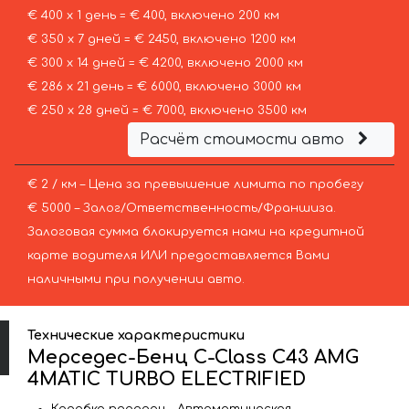
€ 400 х 1 день = € 400, включено 200 км
€ 350 х 7 дней = € 2450, включено 1200 км
€ 300 х 14 дней = € 4200, включено 2000 км
€ 286 х 21 день = € 6000, включено 3000 км
€ 250 х 28 дней = € 7000, включено 3500 км
Расчёт стоимости авто
€ 2 / км – Цена за превышение лимита по пробегу
€ 5000 – Залог/Ответственность/Франшиза.
Залоговая сумма блокируется нами на кредитной
карте водителя ИЛИ предоставляется Вами
наличными при получении авто.
Технические характеристики
Мерседес-Бенц C-Class C43 AMG
4MATIC TURBO ELECTRIFIED
Коробка передач – Автоматическая