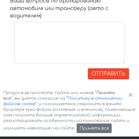
Ваши вопросы по бронированию
автомобиля или трансферу (авто с
водителем)
ОТПРАВИТЬ
×
Продолжив просмотр сайта или нажав
"Принять
все"
, вы даёте согласие на
”Политику в отношении
файлов cookie”
и соглашаетесь сохранить в вашем
браузере куки-файлы (основные и внешние), позволяющие
нам получать больше маркетинговой информации,
регистрировать особенности использования сайта и
Авторские права © 2026 Авто-Аренда
Cookie Policy
Принять все
улучшать навигацию на сайте.